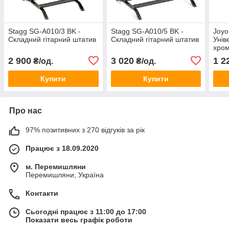
Stagg SG-A010/3 BK -
Stagg SG-A010/5 BK -
Joyo
Складний гітарний штатив
Складний гітарний штатив
Унів
хром
2 900
3 020
1 2
₴/од.
₴/од.
Купити
Купити
Про нас
97% позитивних з 270 відгуків за рік
Працює з 18.09.2020
м. Перемишляни
Перемишляни, Україна
Контакти
Сьогодні працює з 11:00 до 17:00
Показати весь графік роботи