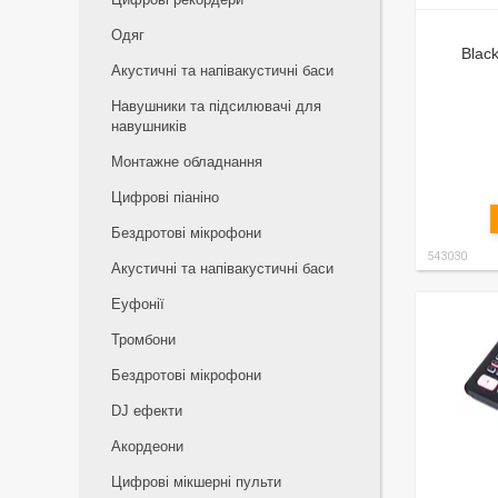
Одяг
Blac
Акустичні та напівакустичні баси
Навушники та підсилювачі для
навушників
Монтажне обладнання
Цифрові піаніно
Бездротові мікрофони
543030
Акустичні та напівакустичні баси
Еуфонії
Тромбони
Бездротові мікрофони
DJ ефекти
Акордеони
Цифрові мікшерні пульти