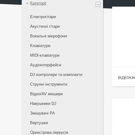
Категорії
Електрогітари
Акустичні гітари
Вокальні мікрофони
Клавіатури
MIDI-клавіатури
Аудіоінтерфейси
DJ контролери та комплекти
ВІДЕОК
Струнні інструменти
Відео/AV мікшери
Навушники DJ
Змішувачі PA
Вертушки
Оркестрова перкусія