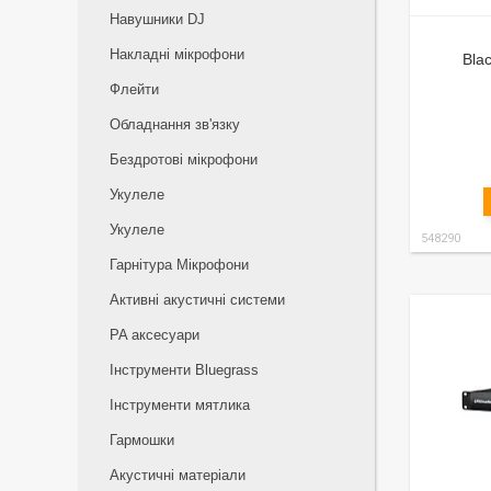
Навушники DJ
Накладні мікрофони
Bla
Флейти
Обладнання зв'язку
Бездротові мікрофони
Укулеле
Укулеле
548290
Гарнітура Мікрофони
Активні акустичні системи
PA аксесуари
Інструменти Bluegrass
Інструменти мятлика
Гармошки
Акустичні матеріали