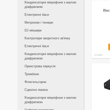
Конденсаторні мікрофони з малою
діафрагмою
Bla
Електричні баси
Метроном і тюнери
DJ мікшери
Контролери зворотного зв'язку
Електричні баси
Конденсаторні мікрофони з малою
514401
діафрагмою
Оркестрова перкусія
Тромбони
Флюгельгорни
Сценічні піаніно
Конденсаторні мікрофони з малою
діафрагмою
Цифрові рекордери