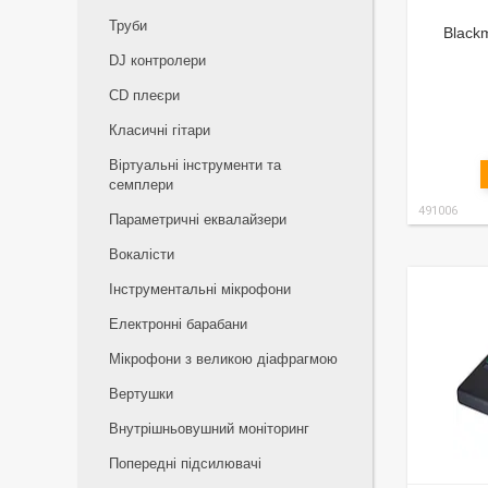
Труби
Black
DJ контролери
CD плеєри
Класичні гітари
Віртуальні інструменти та
семплери
491006
Параметричні еквалайзери
Вокалісти
Інструментальні мікрофони
Електронні барабани
Мікрофони з великою діафрагмою
Вертушки
Внутрішньовушний моніторинг
Попередні підсилювачі