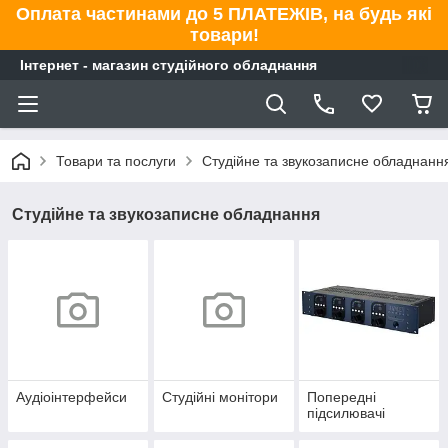
Оплата частинами до 5 ПЛАТЕЖІВ, на будь які
товари!
Інтернет - магазин студійного обладнання
Товари та послуги
Студійне та звукозаписне обладнанн
Студійне та звукозаписне обладнання
Аудіоінтерфейси
Студійні монітори
Попередні
підсилювачі