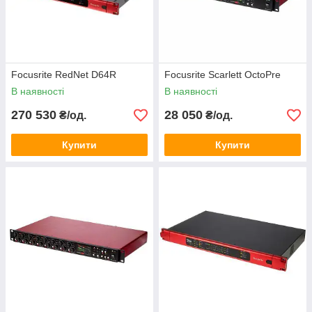
Focusrite RedNet D64R
Focusrite Scarlett OctoPre
В наявності
В наявності
270 530
28 050
₴/од.
₴/од.
Купити
Купити