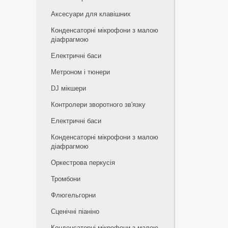
Аксесуари для клавішних
Конденсаторні мікрофони з малою
діафрагмою
Електричні баси
Метроном і тюнери
DJ мікшери
Контролери зворотного зв'язку
Електричні баси
Конденсаторні мікрофони з малою
діафрагмою
Оркестрова перкусія
Тромбони
Флюгельгорни
Сценічні піаніно
Конденсаторні мікрофони з малою