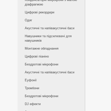
діафрагмою
Цифрові рекордери
Одяг
Акустичні та напівакустичні баси
Навушники та підсилювачі для
навушників
Монтажне обладнання
Цифрові піаніно
Бездротові мікрофони
Акустичні та напівакустичні баси
Еуфонії
Тромбони
Бездротові мікрофони
DJ ефекти