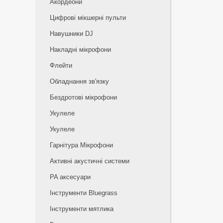
Акордеони
Цифрові мікшерні пульти
Навушники DJ
Накладні мікрофони
Флейти
Обладнання зв'язку
Бездротові мікрофони
Укулеле
Укулеле
Гарнітура Мікрофони
Активні акустичні системи
PA аксесуари
Інструменти Bluegrass
Інструменти мятлика