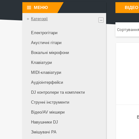
ВІДЕО
Категорії
Електрогітари
Акустичні гітари
Вокальні мікрофони
Клавіатури
MIDI-клавіатури
Аудіоінтерфейси
DJ контролери та комплекти
Струнні інструменти
Відео/AV мікшери
Навушники DJ
Змішувачі PA