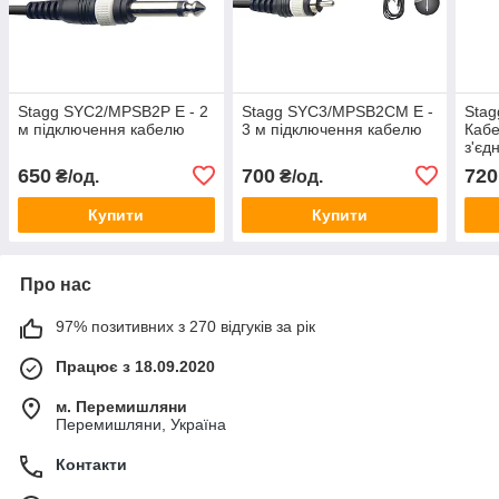
Stagg SYC2/MPSB2P E - 2
Stagg SYC3/MPSB2CM E -
Sta
м підключення кабелю
3 м підключення кабелю
Кабе
з'єд
650
700
720
₴/од.
₴/од.
Купити
Купити
Про нас
97% позитивних з 270 відгуків за рік
Працює з 18.09.2020
м. Перемишляни
Перемишляни, Україна
Контакти