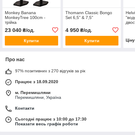
Monkey Banana
Thomann Classic Bongo
Helv
MonkeyTree 100cm -
Set 6,5" & 7,5"
"вод
трійка
двос
монт
23 040
4 950
₴/од.
₴/од.
чор
Цін
Купити
Купити
Про нас
97% позитивних з 270 відгуків за рік
Працює з 18.09.2020
м. Перемишляни
Перемишляни, Україна
Контакти
Сьогодні працює з 10:00 до 17:30
Показати весь графік роботи