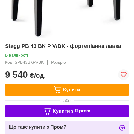
Stagg PB 43 BK P V/BK - фортепіанна лавка
В наявності
Код: SPB43BKPVBK
Роздріб
9 540
₴/од.
Купити
або
Купити з
Що таке купити з Пром?