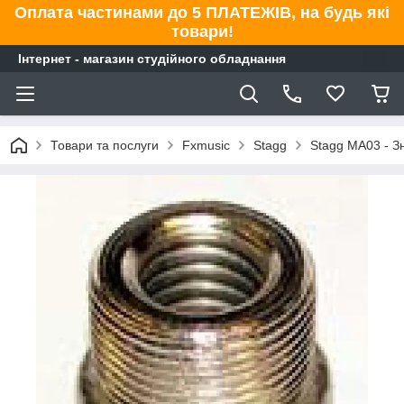
Оплата частинами до 5 ПЛАТЕЖІВ, на будь які
товари!
Інтернет - магазин студійного обладнання
Товари та послуги
Fxmusic
Stagg
Stagg MA03 - З