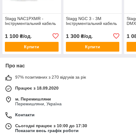
Stagg NAC1PXMR -
Stagg NGC 3 - 3M
Stag
Інструментальний кабель
Інструментальний кабель
DMX
1 100
1 300
1 0
₴/од.
₴/од.
Купити
Купити
Про нас
97% позитивних з 270 відгуків за рік
Працює з 18.09.2020
м. Перемишляни
Перемишляни, Україна
Контакти
Сьогодні працює з 10:00 до 17:30
Показати весь графік роботи