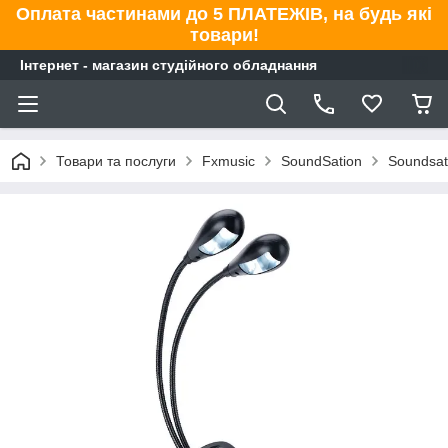
Оплата частинами до 5 ПЛАТЕЖІВ, на будь які
товари!
Інтернет - магазин студійного обладнання
Товари та послуги
Fxmusic
SoundSation
Soundsat