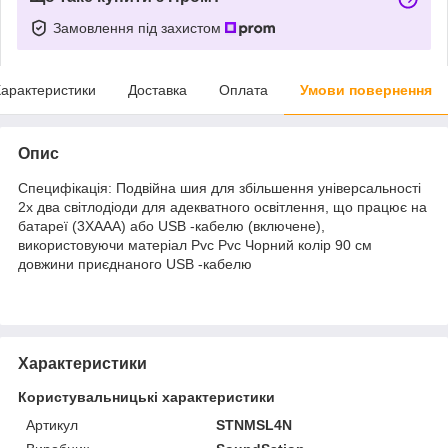
Замовлення під захистом
арактеристики
Доставка
Оплата
Умови повернення
Опис
Специфікація: Подвійна шия для збільшення універсальності
2х два світлодіоди для адекватного освітлення, що працює на
батареї (3XAAA) або USB -кабелю (включене),
використовуючи матеріал Pvc Pvc Чорний колір 90 см
довжини приєднаного USB -кабелю
Характеристики
Користувальницькі характеристики
Артикул
STNMSL4N