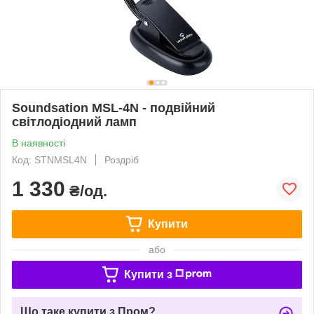
Soundsation MSL-4N - подвійний
світлодіодний ламп
В наявності
Код: STNMSL4N
Роздріб
1 330
₴/од.
Купити
або
Купити з
Що таке купити з Пром?