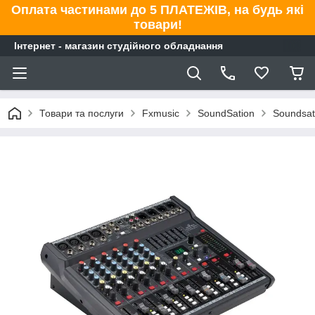
Оплата частинами до 5 ПЛАТЕЖІВ, на будь які
товари!
Інтернет - магазин студійного обладнання
Товари та послуги
Fxmusic
SoundSation
Soundsat