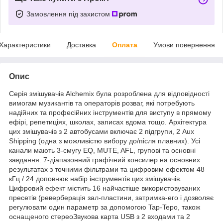
Замовлення під захистом
Характеристики
Доставка
Оплата
Умови повернення
Опис
Серія змішувачів Alchemix була розроблена для відповідності
вимогам музикантів та операторів розваг, які потребують
надійних та професійних інструментів для виступу в прямому
ефірі, репетиціях, школах, записах вдома тощо. Архітектура
цих змішувачів з 2 автобусами включає 2 підгрупи, 2 Aux
Shipping (одна з можливістю вибору до/після плавних). Усі
канали мають 3-смугу EQ, MUTE, AFL, групові та основні
завдання. 7-діапазонний графічний консилер на основних
результатах з точними фільтрами та цифровим ефектом 48
кГц / 24 доповнює набір інструментів цих змішувачів.
Цифровий ефект містить 16 найчастіше використовуваних
пресетів (реверберація зал-пластини, затримка-его і дозволяє
регулювати один параметр за допомогою Tap-Tepo, також
оснащеного стереоЗвукова карта USB з 2 входами та 2