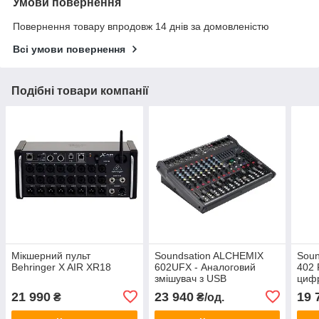
Умови повернення
Повернення товару впродовж 14 днів за домовленістю
Всі умови повернення
Подібні товари компанії
Мікшерний пульт
Soundsation ALCHEMIX
Soun
Behringer X AIR XR18
602UFX - Аналоговий
402 
змішувач з USB
циф
-інтерфейсом
21 990
23 940
19 
₴
₴/од.