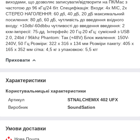
виходами, що дозволяє записувати/відтворити на ПК/Mac з
частотою до 96 кГц/24 біт. Специфікація: Входи: 4x MIC, 2x
СТЕРЕО НАГОЛЕННЯ: 60 дб, 40 дБ, 20 дБ максимальний
посилення: 80 дб, 60 дБ, чутливість до введення вхідного
входу: +10db/-60dbbu чутливості до введення введення: 2
кхм-імпресії: 75-дд. Інтерфейс 20 Гц-20 кГц: сумісний з USB
2.0, 24bit / 96khz Phantom: Так (+48V) Блок живлення: 150V-
240V, 50 Гц Розміри: 322 x 316 x 134 мм Розміри пакету: 405 x
165 x 352 мм сітка: 4,5 кг з упаковкою: 5,5 кгг
Приховати
Характеристики
Користувальницькі характеристики
Артикул
STNALCHEMIX 402 UFX
Виробник
SoundSation
Умови доставки
Нова Пошта