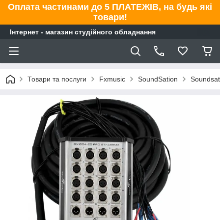
Оплата частинами до 5 ПЛАТЕЖІВ, на будь які
товари!
Інтернет - магазин студійного обладнання
Товари та послуги
Fxmusic
SoundSation
Soundsat