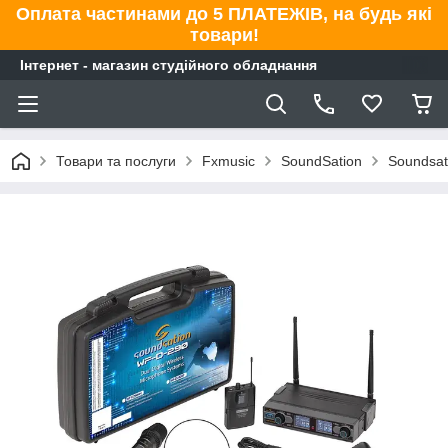
Оплата частинами до 5 ПЛАТЕЖІВ, на будь які
товари!
Інтернет - магазин студійного обладнання
Товари та послуги
Fxmusic
SoundSation
Soundsat