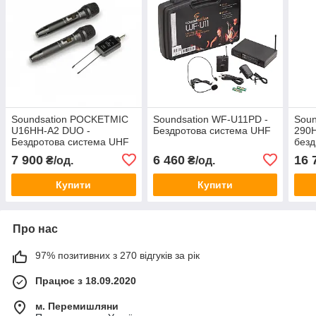
Soundsation POCKETMIC
Soundsation WF-U11PD -
Soun
U16HH-A2 DUO -
Бездротова система UHF
290H
Бездротова система UHF
безд
(циф
7 900
6 460
16 
₴/од.
₴/од.
Купити
Купити
Про нас
97% позитивних з 270 відгуків за рік
Працює з 18.09.2020
м. Перемишляни