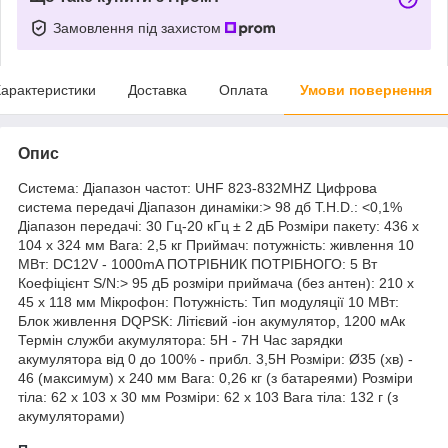
Замовлення під захистом
арактеристики
Доставка
Оплата
Умови повернення
Опис
Система: Діапазон частот: UHF 823-832MHZ Цифрова
система передачі Діапазон динаміки:> 98 дб T.H.D.: <0,1%
Діапазон передачі: 30 Гц-20 кГц ± 2 дБ Розміри пакету: 436 х
104 х 324 мм Вага: 2,5 кг Приймач: потужність: живлення 10
МВт: DC12V - 1000mA ПОТРІБНИК ПОТРІБНОГО: 5 Вт
Коефіцієнт S/N:> 95 дБ розміри приймача (без антен): 210 х
45 х 118 мм Мікрофон: Потужність: Тип модуляції 10 МВт:
Блок живлення DQPSK: Літієвий -іон акумулятор, 1200 мАк
Термін служби акумулятора: 5H - 7H Час зарядки
акумулятора від 0 до 100% - прибл. 3,5H Розміри: Ø35 (хв) -
46 (максимум) x 240 мм Вага: 0,26 кг (з батареями) Розміри
тіла: 62 х 103 х 30 мм Розміри: 62 х 103 Вага тіла: 132 г (з
акумуляторами)