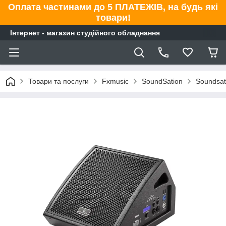
Оплата частинами до 5 ПЛАТЕЖІВ, на будь які
товари!
Інтернет - магазин студійного обладнання
Товари та послуги
Fxmusic
SoundSation
Soundsat