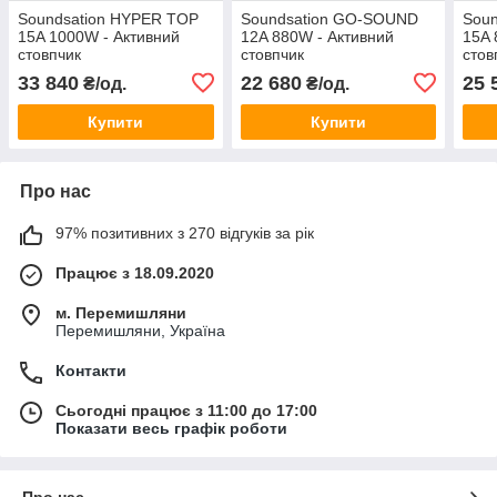
Soundsation HYPER TOP
Soundsation GO-SOUND
Sou
15A 1000W - Активний
12A 880W - Активний
15A 
стовпчик
стовпчик
стов
33 840
22 680
25 
₴/од.
₴/од.
Купити
Купити
Про нас
97% позитивних з 270 відгуків за рік
Працює з 18.09.2020
м. Перемишляни
Перемишляни, Україна
Контакти
Сьогодні працює з 11:00 до 17:00
Показати весь графік роботи
Про нас