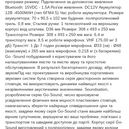
програми режиму: Підключення за допомогою живлення
Bluetooth: 15VDC - 1,5A Роз'єм живлення: DC12V Акумулятор:
12В -4500MAH (тип 6FM4.5) Час роботи акумулятора: Розміри
акумулятора: 70 х 90,5 х 102 мм будинки: поліпропіленовий
гриль: 0,8 мм; Сталеві ручки: 1 телескопічний на верхньому
корпусі вхід штатива: D36 мм Розміри: 308 x 493 x 250 мм
Транспортні Розміри: 308 x 493 x 250 мм вага: 6,4 кг
транспорту вага: 8,5 кг роботи мікрофона: VHF 175,00 мг 3
дБ) Транстіт: 1 До 7 годин розміри мікрофона: Ø33 (хв) - Ø48
(максимум) x 265 мм вага мікрофона: 0,218 кг (з батареями)
Go -Sound побудований з користувачем та його
налаштуваннями якістю та якістю звуку та простотою
обслуговування. В результаті багаторічного досвіду, зібраного
звукомПід час проектування та виробництва портативних
звукових систем була створена серія двосторонніх активних
стовпців, які використовують динаміки найвищої якості з
незрівнянними акустичними значеннями. Soundsation,
розробляючи серію Go-Sound, чесно враховуючи
усвідомлення фізичних меж міцності пластикових стовпців,
намагаючись зберегти найкраще співвідношення ціни та
якості, завдяки якому серія Go-Sound стане вашим найбільш
вірним супутником, вирішуючи всі ваші проблеми, пов'язані з
транспортом та швидким доступом до партії. Корпус серії Go-
Sound виготовлений з поліпропілену, завдяки якому колони