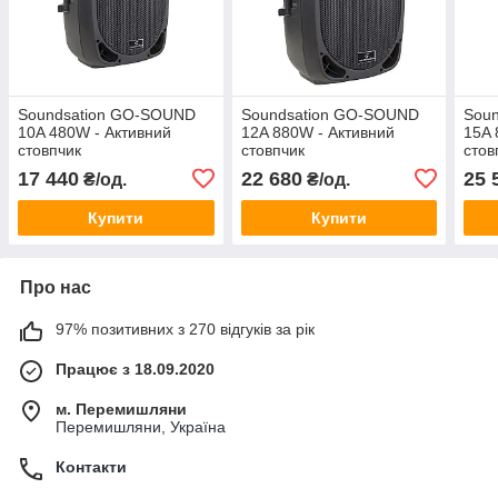
Soundsation GO-SOUND
Soundsation GO-SOUND
Sou
10A 480W - Активний
12A 880W - Активний
15A 
стовпчик
стовпчик
стов
17 440
22 680
25 
₴/од.
₴/од.
Купити
Купити
Про нас
97% позитивних з 270 відгуків за рік
Працює з 18.09.2020
м. Перемишляни
Перемишляни, Україна
Контакти