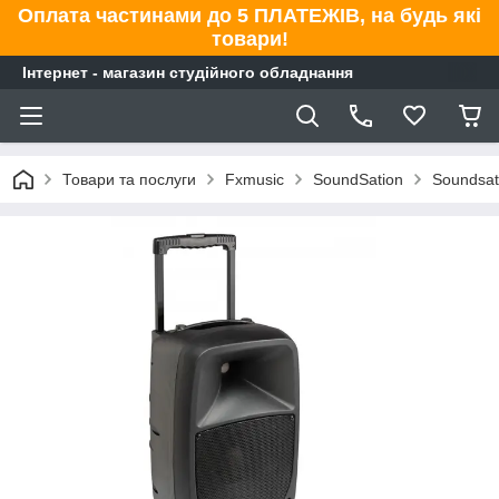
Оплата частинами до 5 ПЛАТЕЖІВ, на будь які
товари!
Інтернет - магазин студійного обладнання
Товари та послуги
Fxmusic
SoundSation
Soundsat