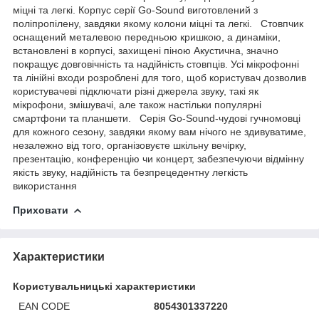
міцні та легкі. Корпус серії Go-Sound виготовлений з
поліпропілену, завдяки якому колони міцні та легкі. Стовпчик
оснащений металевою передньою кришкою, а динаміки,
встановлені в корпусі, захищені піною Акустична, значно
покращує довговічність та надійність стовпців. Усі мікрофонні
та лінійні входи розроблені для того, щоб користувач дозволив
користувачеві підключати різні джерела звуку, такі як
мікрофони, змішувачі, але також настільки популярні
смартфони та планшети. Серія Go-Sound-чудові гучномовці
для кожного сезону, завдяки якому вам нічого не здивуватиме,
незалежно від того, організовуєте шкільну вечірку,
презентацію, конференцію чи концерт, забезпечуючи відмінну
якість звуку, надійність та безпрецедентну легкість
використання
Приховати
Характеристики
Користувальницькі характеристики
EAN CODE
8054301337220