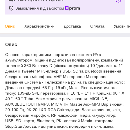
Замовлення під захистом
Опис
Характеристики
Доставка
Оплата
Умови п
Опис
Основні характеристики: портативна система PA з
акумулятором, міцний підсилювач поліпропілену, компактний
та легкий 360 Вт класу D (пікова потужність) 10 "динамік та 1"
динамік Tweeter MP3-плеєр з USB, SD та Bluetooth введення
бездротового мікрофона VHF Microphone Microphone
введення Система - Телескопічна ручка та специфікація коліс:
Діапазон передачі: 65 Гц -19 кГц Макс. Рівень акустичного
тиску: 109-дБ SPL перетворювачі: 10 "LF, 1" HF Кришка: 90 ° X
40 ° -60 ° Tuba: Асиметричне регулювання: MIC/LINE,
AUX/BLUETOUTH/MP3, MIC VHF, Master Aux-MP3 Вирівнювач:
20-100 Гц, 9K-20 L&R RCA Світлодіоди: Блок живлення, кліп,
бездротовий мікрофон, RF -мікрофон, медіа -акумулятор:
USB, SD -карта, Bluetooth, РК -дисплей Медіа -контроль:
Stop,Start/pauza, наступна пісня, попередня пісня, зміна