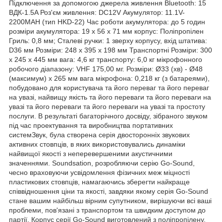
Підключення за допомогою джерела живлення Bluetooth: 15
ВДК-1.5A Роз'єм живлення: DC12V Акумулятор: 11.1V-
2200MAH (тип HKD-22) Час роботи акумулятора: до 5 годин
розміри акумулятора: 19 х 56 х 71 мм корпус: Поліпропілен
Гриль: 0,8 мм; Сталеві ручки: 1 зверху корпусу, вхід штатива:
D36 мм Розміри: 248 х 395 х 198 мм Транспортні Розміри: 300
x 245 x 445 мм вага: 4,6 кг транспорту: 6,0 кг мікрофонного
робочого діапазону: VHF 175,00 мг. Розміри: Ø33 (хв) - Ø48
(максимум) x 265 мм вага мікрофона: 0,218 кг (з батареями),
побудовано для користувача та його переваг та його переваг
на увазі, найвищу якість та його переваги та його переваги на
увазі та його переваги та його переваги на увазі та простоту
послуги. В результаті багаторічного досвіду, зібраного звуком
під час проектування та виробництва портативних
системЗвук, була створена серія двосторонніх звукових
активних стовпців, в яких використовувались динаміки
найвищої якості з неперевершеними акустичними
значеннями. Soundsation, розробляючи серію Go-Sound,
чесно враховуючи усвідомлення фізичних меж міцності
пластикових стовпців, намагаючись зберегти найкраще
співвідношення ціни та якості, завдяки якому серія Go-Sound
стане вашим найбільш вірним супутником, вирішуючи всі ваші
проблеми, пов'язані з транспортом та швидким доступом до
партії. Корпус серії Go-Sound виготовлений з поліпропілену,