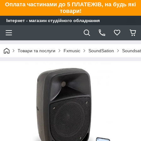
Оплата частинами до 5 ПЛАТЕЖІВ, на будь які
товари!
Інтернет - магазин студійного обладнання
Товари та послуги
Fxmusic
SoundSation
Soundsat