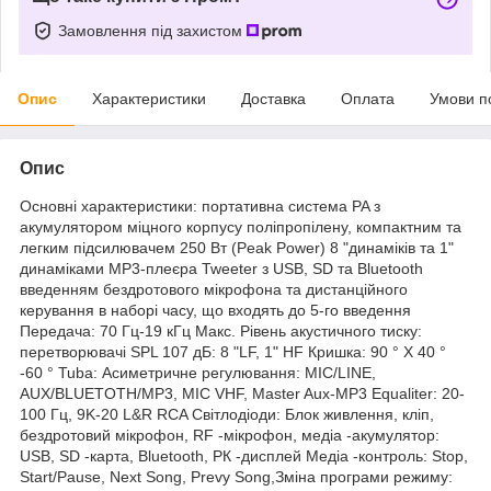
Замовлення під захистом
Опис
Характеристики
Доставка
Оплата
Умови п
Опис
Основні характеристики: портативна система PA з
акумулятором міцного корпусу поліпропілену, компактним та
легким підсилювачем 250 Вт (Peak Power) 8 "динаміків та 1"
динаміками MP3-плеєра Tweeter з USB, SD та Bluetooth
введенням бездротового мікрофона та дистанційного
керування в наборі часу, що входять до 5-го введення
Передача: 70 Гц-19 кГц Макс. Рівень акустичного тиску:
перетворювачі SPL 107 дБ: 8 "LF, 1" HF Кришка: 90 ° X 40 °
-60 ° Tuba: Асиметричне регулювання: MIC/LINE,
AUX/BLUETOTH/MP3, MIC VHF, Master Aux-MP3 Equaliter: 20-
100 Гц, 9K-20 L&R RCA Світлодіоди: Блок живлення, кліп,
бездротовий мікрофон, RF -мікрофон, медіа -акумулятор:
USB, SD -карта, Bluetooth, РК -дисплей Медіа -контроль: Stop,
Start/Pause, Next Song, Prevy Song,Зміна програми режиму: