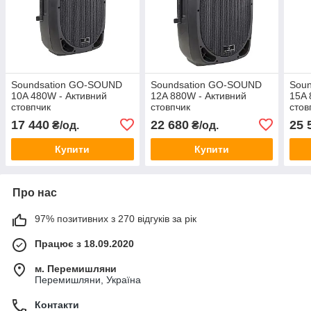
Soundsation GO-SOUND
Soundsation GO-SOUND
Sou
10A 480W - Активний
12A 880W - Активний
15A 
стовпчик
стовпчик
стов
17 440
22 680
25 
₴/од.
₴/од.
Купити
Купити
Про нас
97% позитивних з 270 відгуків за рік
Працює з 18.09.2020
м. Перемишляни
Перемишляни, Україна
Контакти