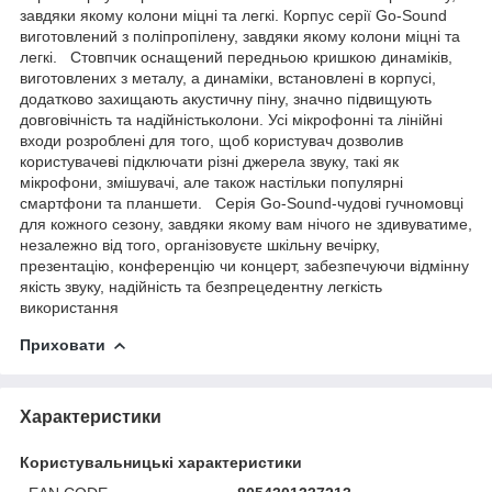
завдяки якому колони міцні та легкі. Корпус серії Go-Sound
виготовлений з поліпропілену, завдяки якому колони міцні та
легкі. Стовпчик оснащений передньою кришкою динаміків,
виготовлених з металу, а динаміки, встановлені в корпусі,
додатково захищають акустичну піну, значно підвищують
довговічність та надійністьколони. Усі мікрофонні та лінійні
входи розроблені для того, щоб користувач дозволив
користувачеві підключати різні джерела звуку, такі як
мікрофони, змішувачі, але також настільки популярні
смартфони та планшети. Серія Go-Sound-чудові гучномовці
для кожного сезону, завдяки якому вам нічого не здивуватиме,
незалежно від того, організовуєте шкільну вечірку,
презентацію, конференцію чи концерт, забезпечуючи відмінну
якість звуку, надійність та безпрецедентну легкість
використання
Приховати
Характеристики
Користувальницькі характеристики