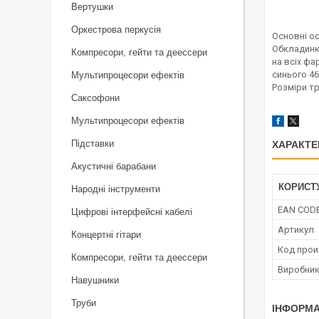
Вертушки
Оркестрова перкусія
Основні ос
Обкладинка
Компресори, гейти та деессери
на всіх фа
синього 46
Мультипроцесори ефектів
Розміри тр
Саксофони
Мультипроцесори ефектів
Підставки
ХАРАКТЕ
Акустичні барабани
КОРИСТ
Народні інструменти
EAN COD
Цифрові інтерфейсні кабелі
Артикул
Концертні гітари
Код прои
Компресори, гейти та деессери
Виробни
Навушники
Труби
ІНФОРМА