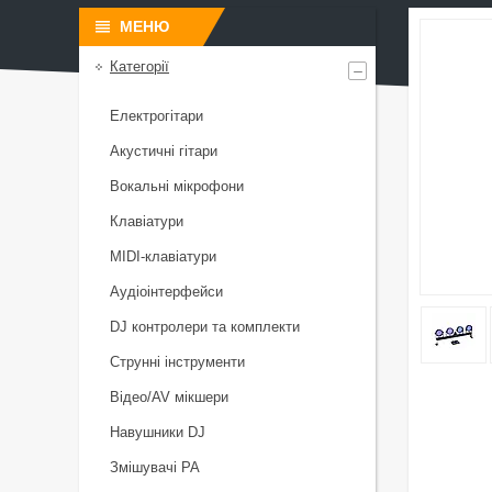
Категорії
Електрогітари
Акустичні гітари
Вокальні мікрофони
Клавіатури
MIDI-клавіатури
Аудіоінтерфейси
DJ контролери та комплекти
Струнні інструменти
Відео/AV мікшери
Навушники DJ
Змішувачі PA