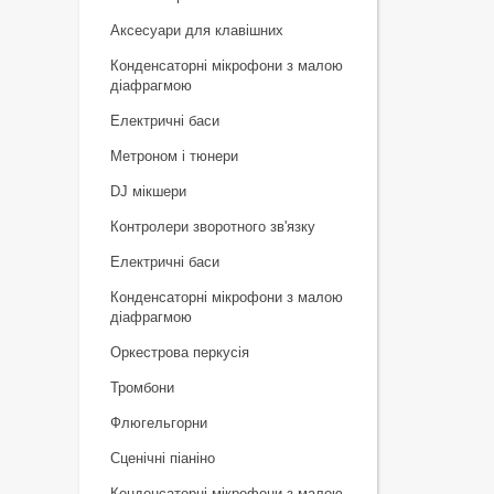
Аксесуари для клавішних
Конденсаторні мікрофони з малою
діафрагмою
Електричні баси
Метроном і тюнери
DJ мікшери
Контролери зворотного зв'язку
Електричні баси
Конденсаторні мікрофони з малою
діафрагмою
Оркестрова перкусія
Тромбони
Флюгельгорни
Сценічні піаніно
Конденсаторні мікрофони з малою