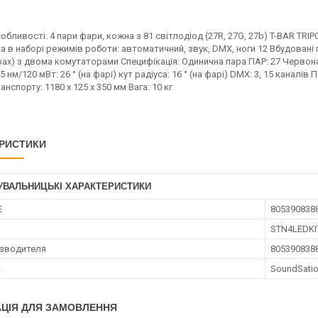
обливості: 4 пари фари, кожна з 81 світлодіод (27R, 27G, 27b) T-BAR T
 в наборі режимів роботи: автоматичний, звук, DMX, ноги 12 Вбудовані
рах) з двома комутаторами Специфікація: Одинична пара ПАР: 27 Червона 
5 нм/120 мВт: 26 ° (на фарі) кут радіуса: 16 ° (на фарі) DMX: 3, 15 каналі
анспорту: 1180 x 125 x 350 мм Вага: 10 кг
РИСТИКИ
УВАЛЬНИЦЬКІ ХАРАКТЕРИСТИКИ
E
805390838
STN4LEDKI
зводителя
805390838
к
SoundSati
ЦІЯ ДЛЯ ЗАМОВЛЕННЯ