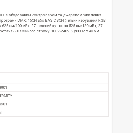
RIPOD із вбудованим контролером та джерелом живлення.
 програми DMX: 15CH або BASIC 3CH (Тільки керування RGB
625 нм/100 мВт, 27 зелений кут поля 525 нм/120 мВт, 27
в Постачання змінного струму: 100V-240V 50/60HZ x 48 мм
8901
TPARTY
8901
on