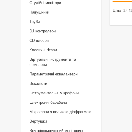
Студійні монітори
Ціна:
24 12
Навушники
Труби
DJ контролери
CD плеєри
Класичні гітари
Віртуальні інструменти та
семплери
Параметричні еквалайзери
Вокалісти
Інструментальні мікрофони
Електронні барабани
Мікрофони з великою діафрагмою
Вертушки
Внутрішньовушний моніторинг