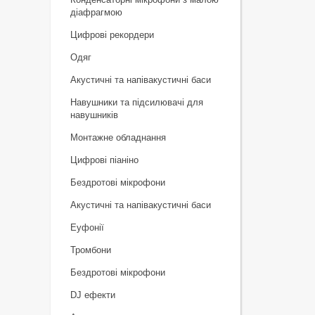
діафрагмою
Цифрові рекордери
Одяг
Акустичні та напівакустичні баси
Навушники та підсилювачі для
навушників
Монтажне обладнання
Цифрові піаніно
Бездротові мікрофони
Акустичні та напівакустичні баси
Еуфонії
Тромбони
Бездротові мікрофони
DJ ефекти