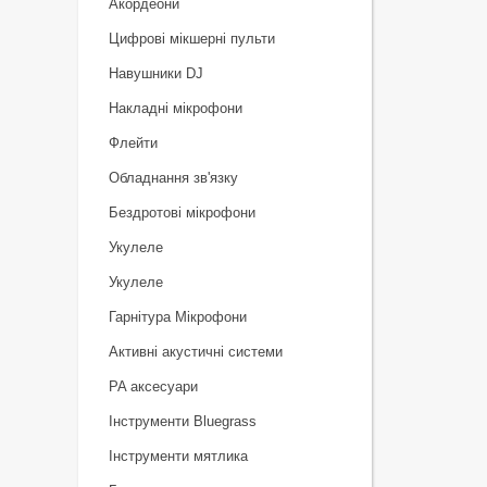
Акордеони
Цифрові мікшерні пульти
Навушники DJ
Накладні мікрофони
Флейти
Обладнання зв'язку
Бездротові мікрофони
Укулеле
Укулеле
Гарнітура Мікрофони
Активні акустичні системи
PA аксесуари
Інструменти Bluegrass
Інструменти мятлика