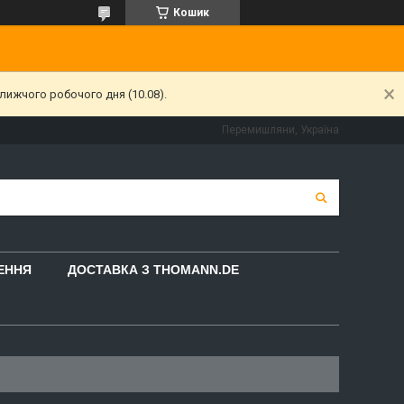
Кошик
лижчого робочого дня (10.08).
Перемишляни, Україна
НЕННЯ
ДОСТАВКА З THOMANN.DE