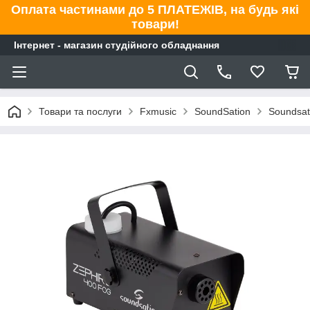
Оплата частинами до 5 ПЛАТЕЖІВ, на будь які
товари!
Інтернет - магазин студійного обладнання
Товари та послуги
Fxmusic
SoundSation
Soundsat