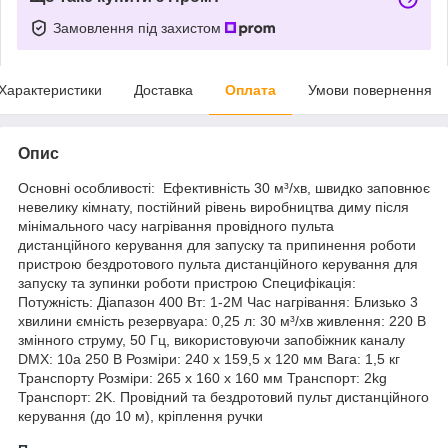
Замовлення під захистом
Характеристики
Доставка
Оплата
Умови повернення
Опис
Основні особливості: Ефективність 30 м³/хв, швидко заповнює
невелику кімнату, постійний рівень виробництва диму після
мінімального часу нагрівання провідного пульта
дистанційного керування для запуску та припинення роботи
пристрою бездротового пульта дистанційного керування для
запуску та зупинки роботи пристрою Специфікація:
Потужність: Діапазон 400 Вт: 1-2M Час нагрівання: Близько 3
хвилини ємність резервуара: 0,25 л: 30 м³/хв живлення: 220 В
змінного струму, 50 Гц, використовуючи запобіжник каналу
DMX: 10a 250 В Розміри: 240 х 159,5 х 120 мм Вага: 1,5 кг
Транспорту Розміри: 265 x 160 x 160 мм Транспорт: 2kg
Транспорт: 2K. Провідний та бездротовий пульт дистанційного
керування (до 10 м), кріплення ручки