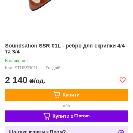
Soundsation SSR-01L - ребро для скрипки 4/4
та 3/4
В наявності
Код: STNSSR01L
Роздріб
2 140
₴/од.
Купити
або
Купити з
Що таке купити з Пром?