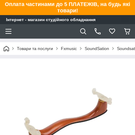
Оплата частинами до 5 ПЛАТЕЖІВ, на будь які
товари!
Інтернет - магазин студійного обладнання
Товари та послуги
Fxmusic
SoundSation
Soundsat