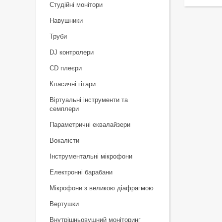
Студійні монітори
Навушники
Труби
DJ контролери
CD плеєри
Класичні гітари
Віртуальні інструменти та
семплери
Параметричні еквалайзери
Вокалісти
Інструментальні мікрофони
Електронні барабани
Мікрофони з великою діафрагмою
Вертушки
Внутрішньовушний моніторинг