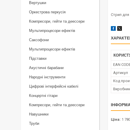
Вертушки
Оркестрова перкусія
Стрип для 
Компресори, гейти та деессери
Мультипроцесори ефектів
ХАРАКТЕ
Саксофони
Мультипроцесори ефектів
КОРИСТ
Підставки
EAN COD
Акустичні барабани
Артикул
Народні інструменти
Код прои
Цифрові інтерфейсні кабелі
Виробни
Концертні гітари
ІНФОРМА
Компресори, гейти та деессери
Навушники
Ціна:
1 780
Труби