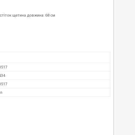
стіток щетина довжина: 68 см
3517
N34
3517
on