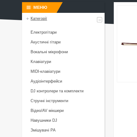
Категорії
Електрогітари
Акустичні гітари
Вокальні мікрофони
Клавіатури
MIDI-клавіатури
Аудіоінтерфейси
DJ контролери та комплекти
Струнні інструменти
Відео/AV мікшери
Навушники DJ
Змішувачі PA