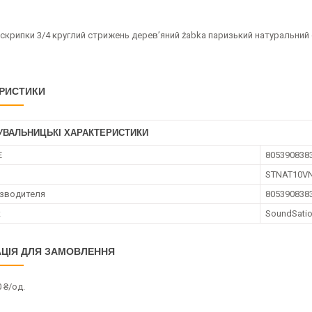
скрипки 3/4 круглий стрижень дерев’яний żabka паризький натуральний 
РИСТИКИ
УВАЛЬНИЦЬКІ ХАРАКТЕРИСТИКИ
E
805390838
STNAT10V
зводителя
805390838
к
SoundSati
ЦІЯ ДЛЯ ЗАМОВЛЕННЯ
 ₴/од.