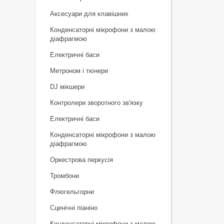
Аксесуари для клавішних
Конденсаторні мікрофони з малою
діафрагмою
Електричні баси
Метроном і тюнери
DJ мікшери
Контролери зворотного зв'язку
Електричні баси
Конденсаторні мікрофони з малою
діафрагмою
Оркестрова перкусія
Тромбони
Флюгельгорни
Сценічні піаніно
Конденсаторні мікрофони з малою