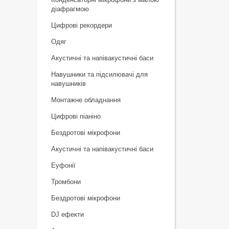
діафрагмою
Цифрові рекордери
Одяг
Акустичні та напівакустичні баси
Навушники та підсилювачі для
навушників
Монтажне обладнання
Цифрові піаніно
Бездротові мікрофони
Акустичні та напівакустичні баси
Еуфонії
Тромбони
Бездротові мікрофони
DJ ефекти