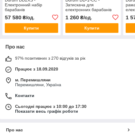
Електронний набір
Затискача для
рама
барабанів
електронних барабанів
елек
DD1
DD1
57 580
1 260
1 5
₴/од.
₴/од.
Купити
Купити
Про нас
97% позитивних з 270 відгуків за рік
Працює з 18.09.2020
м. Перемишляни
Перемишляни, Україна
Контакти
Сьогодні працює з 10:00 до 17:30
Показати весь графік роботи
Про нас