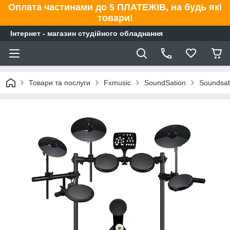
Оплата частинами до 5 ПЛАТЕЖІВ, на будь які
товари!
Інтернет - магазин студійного обладнання
Товари та послуги
Fxmusic
SoundSation
Soundsat