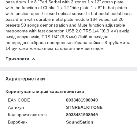
bass drum 1 x 8 "Pad Serbel with 2 zones 1 x 12" crash plate
with the function of Choke 1 x 12 "ride plate 1 x 8" hi-hat plates
with function open / closed optical sensor hi-hat pedal pedal bass
bass drum with durable metal plate module 184 votes, set 20
presets 50 songs demonstration and Mute function adjustable
metronome with fast operation USB 2.0 TRS 1/4 "(6,3 мм) вихід,
вихід навушників, TRS 1/4" (6,3 мм) Лінійна вихідна
попередньо зібрана попередньо зібрана стійка з 8 трубами та
14 ручками компактним та елегантним виглядом
Приховати
Характеристики
Користувальницькі характеристики
EAN CODE
8033481908949
Артикул
STNREALKITONE
Код производителя
8033481908949
Виробник
SoundSation