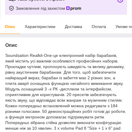
Замовлення під захистом
Опис
Характеристики
Доставка
Оплата
Умови п
Опис
Soundsation Realkit-One-це електронний набір барабанів,
який містить усі важливі особливості професійних наборів.
Прокладки чутливі, пропонують швидкість та велику динаміку,
рівну акустичним барабанам. Для того, щоб забезпечити
найкращий вираз, барабан із забиття має 2 різних зон, а
плита аварії оснащена функцією негайного вимикання звуку.
Модуль оснащений 3 -х РК -дисплеєм та інтерфейсом,
сприятливим для користувачів. 20 пресетів забезпечують
якість звуку, що відповідає всім жанрам та музичним стилям.
Кожен попередньо встановлений можна редагувати з 184
різними голосами. 50 демонстраційних робіт готові до роботи,
а функція метроном допомагає підтримувати ритм.
Попередньо зібрана стійка дозволяє виконати конфігурацію
менше ніж за 10 хвилин. 3 x volume Pad 8 "Size + 1 x 6" pad