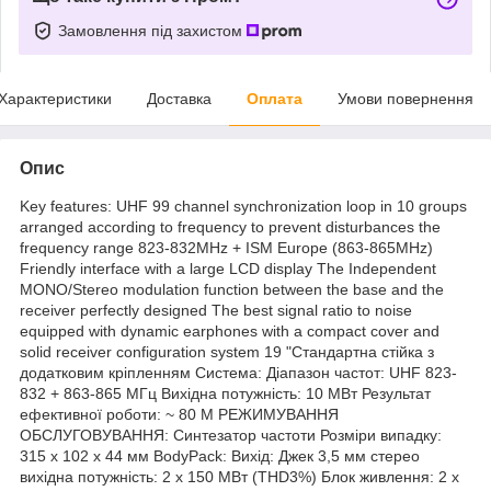
Замовлення під захистом
Характеристики
Доставка
Оплата
Умови повернення
Опис
Key features: UHF 99 channel synchronization loop in 10 groups
arranged according to frequency to prevent disturbances the
frequency range 823-832MHz + ISM Europe (863-865MHz)
Friendly interface with a large LCD display The Independent
MONO/Stereo modulation function between the base and the
receiver perfectly designed The best signal ratio to noise
equipped with dynamic earphones with a compact cover and
solid receiver configuration system 19 "Стандартна стійка з
додатковим кріпленням Система: Діапазон частот: UHF 823-
832 + 863-865 МГц Вихідна потужність: 10 МВт Результат
ефективної роботи: ~ 80 М РЕЖИМУВАННЯ
ОБСЛУГОВУВАННЯ: Синтезатор частоти Розміри випадку:
315 x 102 x 44 мм BodyPack: Вихід: Джек 3,5 мм стерео
вихідна потужність: 2 х 150 МВт (THD3%) Блок живлення: 2 х