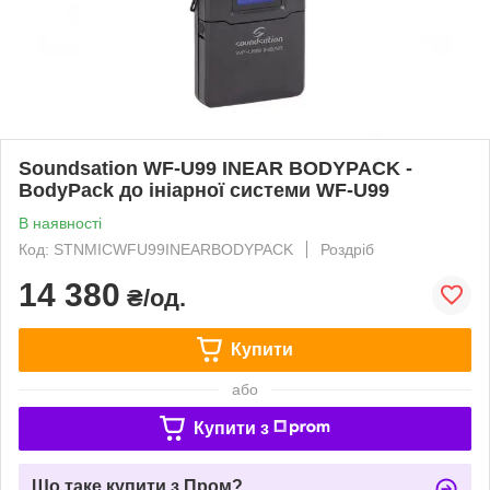
Soundsation WF-U99 INEAR BODYPACK -
BodyPack до ініарної системи WF-U99
В наявності
Код: STNMICWFU99INEARBODYPACK
Роздріб
14 380
₴/од.
Купити
або
Купити з
Що таке купити з Пром?