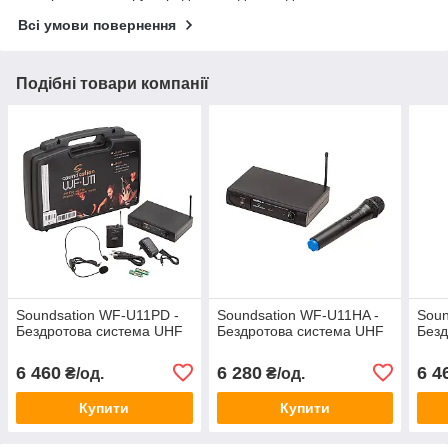
Всі умови повернення
Подібні товари компанії
Soundsation WF-U11PD -
Soundsation WF-U11HA -
Soun
Бездротова система UHF
Бездротова система UHF
Безд
6 460
6 280
6 4
₴/од.
₴/од.
Купити
Купити