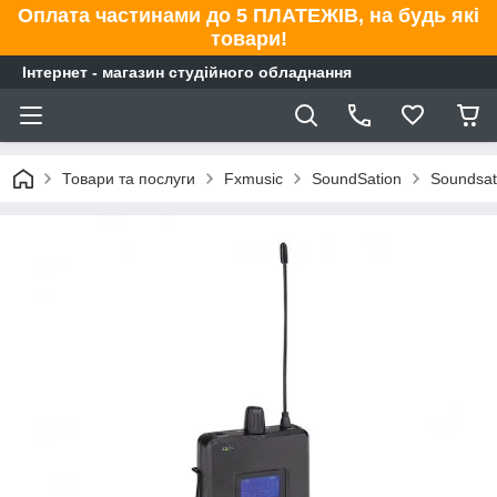
Оплата частинами до 5 ПЛАТЕЖІВ, на будь які
товари!
Інтернет - магазин студійного обладнання
Товари та послуги
Fxmusic
SoundSation
Soundsat