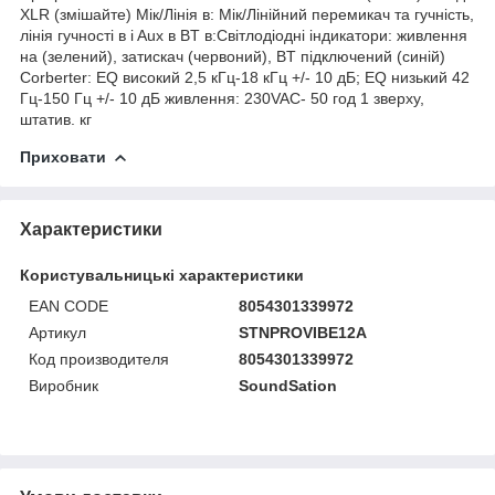
XLR (змішайте) Мік/Лінія в: Мік/Лінійний перемикач та гучність,
лінія гучності в i Aux в BT в:Світлодіодні індикатори: живлення
на (зелений), затискач (червоний), BT підключений (синій)
Corberter: EQ високий 2,5 кГц-18 кГц +/- 10 дБ; EQ низький 42
Гц-150 Гц +/- 10 дБ живлення: 230VAC- 50 год 1 зверху,
штатив. кг
Приховати
Характеристики
Користувальницькі характеристики
EAN CODE
8054301339972
Артикул
STNPROVIBE12A
Код производителя
8054301339972
Виробник
SoundSation