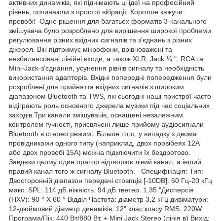
активних динаміків, які піднімають ці ідеї на професійний
рівень, починаючи з простої вібрації. Коротше кажучи:
провобі! Одне рішення для багатьох форматів 3-канального
змішувача було розроблено для вирішення широкої проблеми
регулювання різних вхідних сигналів та з'єднань з різних
джерел. Він підтримує мікрофони, врівноважені та
незбалансовані лінійні входи, а також XLR, Jack ¼ ", RCA та
Mini-Jack-з'єднання, усунення рівнів сигналу та необхідність
використання адаптерів. Вхідні попередні попередження були
розроблені для прийняття вхідних сигналів з широким
діапазоном Bluetooth та TWS, які сьогодні наші пристрої часто
відіграють роль основного джерела музики під час соціальних
заходів.Три канали змішувачів, оснащені незалежним
контролем гучності, присвячені лише прийому аудіосигнали
Bluetooth в стерео режимі. Більше того, у випадку з двома
провідниками одного типу (наприклад, двох провібеях 12А
або двох провобі 15А) можна підключити їх бездротово.
Завдяки цьому один оратор відтворює лівий канал, а інший
правий канал того ж сигналу Bluetooth. Специфікація: Тип:
Двосторонній діапазон передачі стовпців [-10DB]: 60 Гц-20 кГц
макс. SPL: 114 дБ ніжність: 94 дБ тветер: 1,35 "Дисперсія
(HXV): 90 ° X 60 ° Відділ Частота: діаметр 3,2 кГц дивіматури:
12-дюймовий діаметр динаміків: 12" клас класу RMS: 220W
Програма/Пік: 440 Вт/880 Вт. + Mini Jack Stereo (лінія в) Вихід: