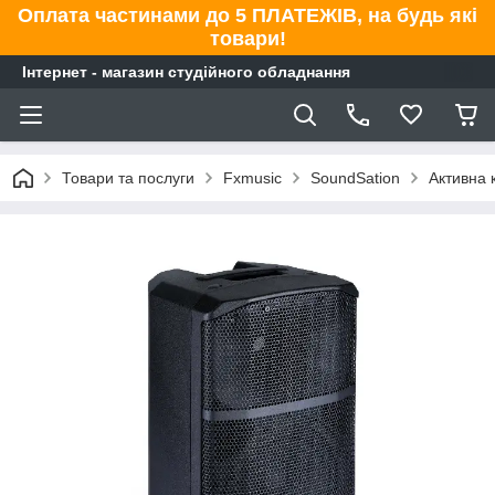
Оплата частинами до 5 ПЛАТЕЖІВ, на будь які
товари!
Інтернет - магазин студійного обладнання
Товари та послуги
Fxmusic
SoundSation
Активна 