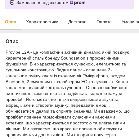
Замовлення під захистом
Опис
Характеристики
Доставка
Оплата
Умови п
Опис
Provibe 12A - це компактний активний динамік, який поєднує
характерний стиль бренду Soundsation з професійними
функціями. Він характеризується сучасною, елегантною та
суцільною конструкцією. Задня панель оснащена 3-
канальним змішувачем із входами лінії/мікрофона, входом
Bluetooth, 2-смуговим еквалайзером EQ та сумішшю. Кожен
канал має власний контроль гучності. Основні особливості:
витонченість, компактність та надійність. Коротше кажучи:
провобі! Його мета - не тільки випромінювати звуки та
вібрації, але й створити музику, передавати емоції,
обмінюватися ідеями та сприяти знанням. Ми вважаємо, що
провібат повинен гармонізувати сучасними канонами
естетики, що характеризується простотою та елегантними
лініями. Ми вважаємо, що краса не повинна обмежувати
практичність чи довговічність. Ми створили нову серію