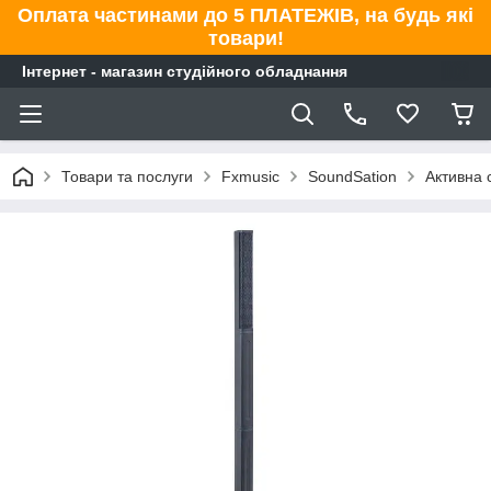
Оплата частинами до 5 ПЛАТЕЖІВ, на будь які
товари!
Інтернет - магазин студійного обладнання
Товари та послуги
Fxmusic
SoundSation
Активна 