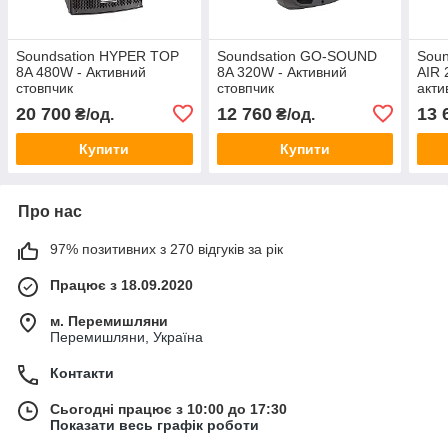
Soundsation HYPER TOP
Soundsation GO-SOUND
Sou
8A 480W - Активний
8A 320W - Активний
AIR 
стовпчик
стовпчик
акти
20 700
12 760
13 
₴/од.
₴/од.
Купити
Купити
Про нас
97% позитивних з 270 відгуків за рік
Працює з 18.09.2020
м. Перемишляни
Перемишляни, Україна
Контакти
Сьогодні працює з 10:00 до 17:30
Показати весь графік роботи