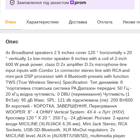
Замовлення під захистом
Опис
Характеристики
Доставка
Оплата
Умови п
Опис
4x Broadband speakers 2.5 inches cover 120 ° horizontally x 20
° vertically 1x low-motor speaker 8 inches with a coil of 2-inch
600 W peak power, class D 2x amplifier D 2x microphone-line
input inputs with Combo 1x connector stereo line with RCA and
mini-jack DSP processor with 4 Bluetooth presets with function
TWS (True Wireless Stereo) Specification: Тип динаміків: 8
"портативна стовпська система PA Діапазон передачі: 50 Гц -
20 кГц вхідна чутливість: 0 DBU (перемикання) Чутливість (1
Вт/1м): 95 дБ Макс. SPL: 121 db підсилювача (пік): 200 Вт/600
Вт короткий - КОРОТКА, ЗАВЕРШЕННЯ, Перегрівання
WOOPER: 8" - 4 OHMY Vertical System: 4X 4 -х Луїт. (HXV):
Кросовер 120 ° X 20 °: 250 Гц - 24 дБ/жовт. Роз'єми: 2-кратні
входи MIC/LINE (XLR/JACK 6,35 мм), Mini Jack Stereo, RCA
Sockets, USB-SD-Bluetooth, XLR MixOut regulators: 2x
MIC/LINE level, AUX in (AUX/BT/USB/SD), multimedia player