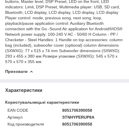
buttons, Master level, DSP Preset, LED on the front, LED
indicators: Limit, DSP Preset, Multimedia player: USB, SD card,
Bluetooth, LCD display, LCD display, LCD display, LCD display
Player control: mode, previous song, next song, loop,
playback/pause application control: Auxiliary Bluetooth
connection with the Go -Sound Air application for Android®/iOS®
Network power supply: 100-240 V AC - 50/60 H Column - PP /
Checketer - Steel Handles: 1 Handle on top accessories: column
bag (included), subwoofer cover (optional) column dimensions
(SXWXG): 77 x 515 x 74 mm Subwoofer dimensions (SXWXG):
293 x 455 x 380 мм Розміри упаковки (SXWXG): 545 x 570 x
570 x 570 x 355 мм
Приховати
Характеристики
Користувальницькі характеристики
EAN CODE
8051706390058
Артикул
STNHYPERUP8A
Код производителя
8051706390058