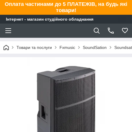
Оплата частинами до 5 ПЛАТЕЖІВ, на будь які
товари!
Інтернет - магазин студійного обладнання
Товари та послуги
Fxmusic
SoundSation
Soundsat