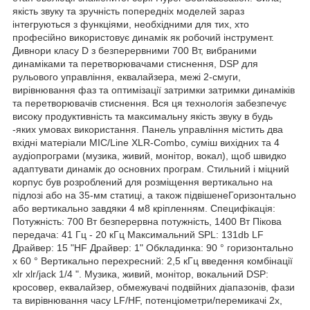
якість звуку та зручність попередніх моделей зараз
інтегруються з функціями, необхідними для тих, хто
професійно використовує динамік як робочий інструмент.
Дивнори класу D з безперервними 700 Вт, вибраними
динаміками та перетворювачами стиснення, DSP для
рульового управління, еквалайзера, межі 2-смуги,
вирівнювання фаз та оптимізації затримки затримки динаміків
та перетворювачів стиснення. Вся ця технологія забезпечує
високу продуктивність та максимальну якість звуку в будь
-яких умовах використання. Панель управління містить два
вхідні матеріали MIC/Line XLR-Combo, суміш вихідних та 4
аудіопрограми (музика, живий, монітор, вокал), щоб швидко
адаптувати динамік до основних програм. Стильний і міцний
корпус був розроблений для розміщення вертикально на
підлозі або на 35-мм статиці, а також підвішенеГоризонтально
або вертикально завдяки 4 м8 кріпленням. Специфікація:
Потужність: 700 Вт безперервна потужність, 1400 Вт Пікова
передача: 41 Гц - 20 кГц Максимальний SPL: 131db LF
Драйвер: 15 "HF Драйвер: 1" Обкладинка: 90 ° горизонтально
x 60 ° Вертикально перехресний: 2,5 кГц введення комбінації
xlr xlr/jack 1/4 ". Музика, живий, монітор, вокальний DSP:
кросовер, еквалайзер, обмежувачі подвійних діапазонів, фази
та вирівнювання часу LF/HF, потенціометри/перемикачі 2х,