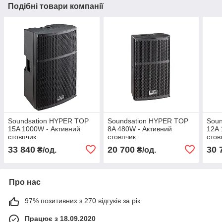
Подібні товари компанії
Soundsation HYPER TOP
Soundsation HYPER TOP
Sou
15A 1000W - Активний
8A 480W - Активний
12A 
стовпчик
стовпчик
стов
33 840
20 700
30 
₴/од.
₴/од.
Про нас
97% позитивних з 270 відгуків за рік
Працює з 18.09.2020