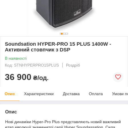
Soundsation HYPER-PRO 15 PLUS 1400W -
Активний стовпчик з DSP
В наявності
Код: STNHYPERPRO15PLUS
Роздріб
36 900
₴/од.
Опис
Характеристики
Доставка
Оплата
Умови п
Опис
Нові динаміки Hyper-Pro Plus представляють новий важливий
етап еволюції знаменитої серії Hyper Soundassation. Сила,