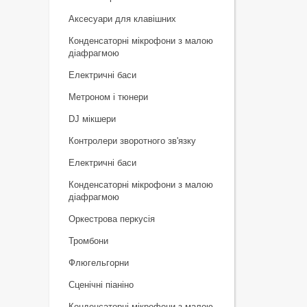
Аксесуари для клавішних
Конденсаторні мікрофони з малою
діафрагмою
Електричні баси
Метроном і тюнери
DJ мікшери
Контролери зворотного зв'язку
Електричні баси
Конденсаторні мікрофони з малою
діафрагмою
Оркестрова перкусія
Тромбони
Флюгельгорни
Сценічні піаніно
Конденсаторні мікрофони з малою