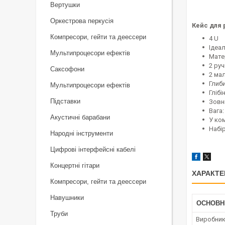
Вертушки
Оркестрова перкусія
Кейс для 
Компресори, гейти та деессери
4 U
Ідеа
Мультипроцесори ефектів
Мате
2 ру
Саксофони
2 ма
Глиб
Мультипроцесори ефектів
Глібі
Підставки
Зовні
Вага:
Акустичні барабани
У ком
Набір
Народні інструменти
Цифрові інтерфейсні кабелі
Концертні гітари
ХАРАКТЕ
Компресори, гейти та деессери
Навушники
ОСНОВН
Труби
Виробни