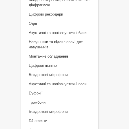
діафрагмою
Цифрові рекордери
Одяг
Акустичні та напівакустичні баси
Навушники та підсилювачі для
навушників
Монтажне обладнання
Цифрові піаніно
Бездротові мікрофони
Акустичні та напівакустичні баси
Еуфонії
Тромбони
Бездротові мікрофони
DJ ефекти