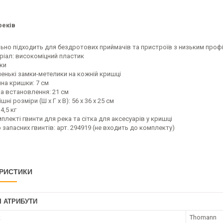
реків
льно підходить для бездротових приймачів та пристроїв з низьким проф
ріал: високоміцний пластик
чки
ленькі замки-метелики на кожній кришці
ина кришки: 7 см
на встановлення: 21 см
шні розміри (Ш x Г x В): 56 x 36 x 25 см
 4,5 кг
плекті гвинти для река та сітка для аксесуарів у кришці
 запасних гвинтів: арт. 294919 (не входить до комплекту)
РИСТИКИ
І АТРИБУТИ
к
Thomann