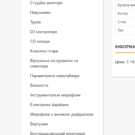
Студійні монітори
Країна в
Навушники
Колір
Стан
Труби
Тип
DJ контролери
CD плеєри
ІНФОРМА
Класичні гітари
Віртуальні інструменти та
Ціна:
5 190
семплери
Параметричні еквалайзери
Вокалісти
Інструментальні мікрофони
Електронні барабани
Мікрофони з великою діафрагмою
Вертушки
Внутрішньовушний моніторинг