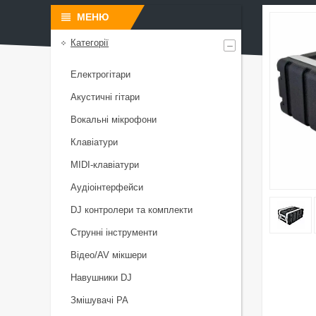
Категорії
Електрогітари
Акустичні гітари
Вокальні мікрофони
Клавіатури
MIDI-клавіатури
Аудіоінтерфейси
DJ контролери та комплекти
Струнні інструменти
Відео/AV мікшери
Навушники DJ
Змішувачі PA