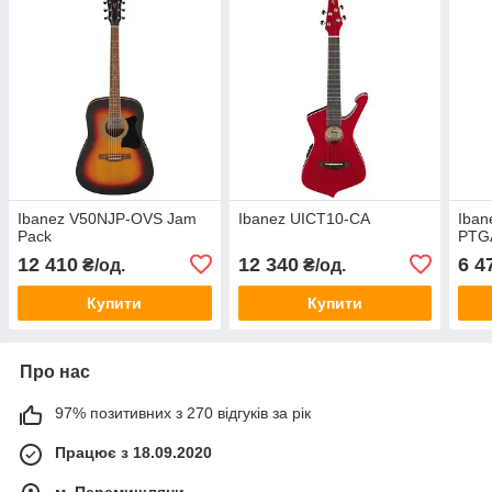
Ibanez V50NJP-OVS Jam
Ibanez UICT10-CA
Iban
Pack
PTG
12 410
12 340
6 4
₴/од.
₴/од.
Купити
Купити
Про нас
97% позитивних з 270 відгуків за рік
Працює з 18.09.2020
м. Перемишляни