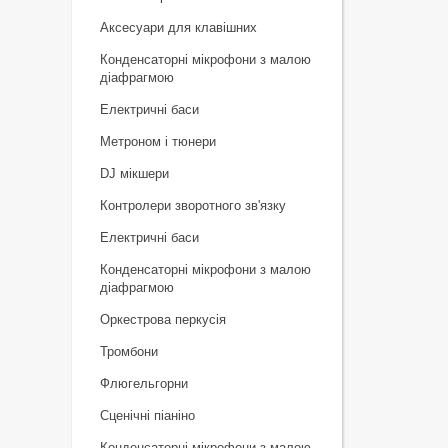
Аксесуари для клавішних
Конденсаторні мікрофони з малою
діафрагмою
Електричні баси
Метроном і тюнери
DJ мікшери
Контролери зворотного зв'язку
Електричні баси
Конденсаторні мікрофони з малою
діафрагмою
Оркестрова перкусія
Тромбони
Флюгельгорни
Сценічні піаніно
Конденсаторні мікрофони з малою