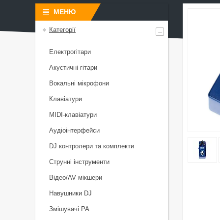
Категорії
Електрогітари
Акустичні гітари
Вокальні мікрофони
Клавіатури
MIDI-клавіатури
Аудіоінтерфейси
DJ контролери та комплекти
Струнні інструменти
Відео/AV мікшери
Навушники DJ
Змішувачі PA