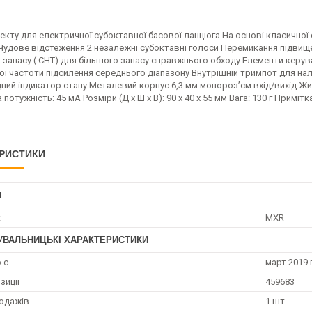
кту для електричної субоктавної басової ланцюга На основі класичної
Чудове відстеження 2 незалежні субоктавні голоси Перемикання підвищенн
 запасу ( CHT) для більшого запасу справжнього обходу Елементи керуван
ої частоти підсилення середнього діапазону Внутрішній тримпот для на
ний індикатор стану Металевий корпус 6,3 мм монороз’єм вхід/вихід Ж
потужність: 45 мА Розміри (Д x Ш x В): 90 x 40 x 55 мм Вага: 130 г Приміт
РИСТИКИ
І
к
MXR
УВАЛЬНИЦЬКІ ХАРАКТЕРИСТИКИ
 с
март 2019 г
зиції
459683
родажів
1 шт.