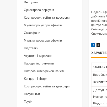
Вертушки
Оркестрова перкусія
Педаль ефе
даб-тонів 
Компресори, гейти та деессери
постійного
центральн
Мультипроцесори ефектів
Світлодіод
Саксофони
Споживана 
Мультипроцесори ефектів
Підставки
ХАРАКТЕ
Акустичні барабани
Народні інструменти
ОСНОВН
Цифрові інтерфейсні кабелі
Виробни
Концертні гітари
КОРИСТ
Компресори, гейти та деессери
Доступно
Навушники
Номер по
Труби
Відділ п