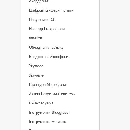
Акордеони
Цифрові мікшерні пульти
Навушники DJ
Накладні мікрофони
Флейти
Обладнання зв'язку
Бездротові мікрофони
Укулеле
Укулеле
Гарнітура Мікрофони
Активні акустичні системи
PA аксесуари
Інструменти Bluegrass
Інструменти мятлика