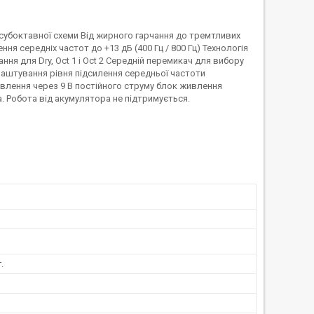
 субоктавної схеми Від жирного гарчання до тремтливих
я середніх частот до +13 дБ (400 Гц / 800 Гц) Технологія
ня для Dry, Oct 1 і Oct 2 Середній перемикач для вибору
лаштування рівня підсилення середньої частоти
ивлення через 9 В постійного струму блок живлення
ка. Робота від акумулятора не підтримується.
.