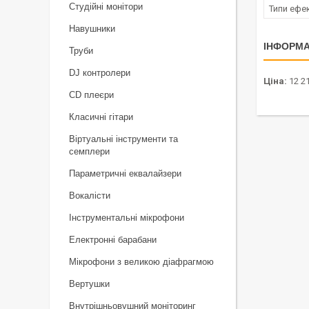
Студійні монітори
Типи ефе
Навушники
ІНФОРМА
Труби
DJ контролери
Ціна:
12 21
CD плеєри
Класичні гітари
Віртуальні інструменти та
семплери
Параметричні еквалайзери
Вокалісти
Інструментальні мікрофони
Електронні барабани
Мікрофони з великою діафрагмою
Вертушки
Внутрішньовушний моніторинг