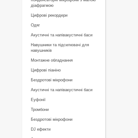
діафрагмою
Цифрові рекордери
Одяг
Акустичні та напівакустичні баси
Навушники та підсилювачі для
навушників
Монтажне обладнання
Цифрові піаніно
Бездротові мікрофони
Акустичні та напівакустичні баси
Еуфонії
Тромбони
Бездротові мікрофони
DJ ефекти