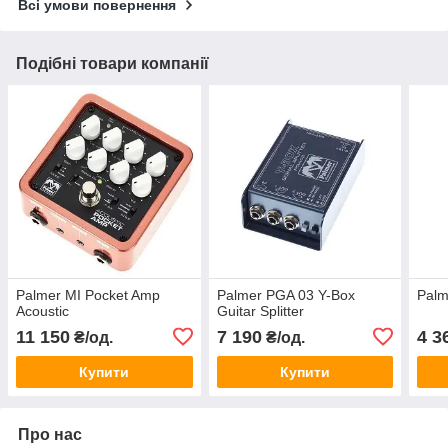
Всі умови повернення
Подібні товари компанії
Palmer MI Pocket Amp
Palmer PGA 03 Y-Box
Palm
Acoustic
Guitar Splitter
11 150
7 190
4 3
₴/од.
₴/од.
Купити
Купити
Про нас