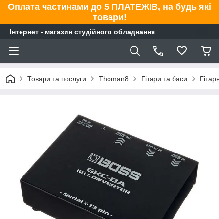
Оплата частинами до 5 ПЛАТЕЖІВ, на будь які
товари!
Інтернет - магазин студійного обладнання
Товари та послуги
Thoman8
Гітари та баси
Гітар