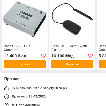
Boss GKC-AD GK
Boss GK-5 Guitar Synth
Boss
Converter
Pickup
Cabl
13 400
16 100
5 8
₴/од.
₴/од.
Купити
Купити
Про нас
97% позитивних з 270 відгуків за рік
Працює з 18.09.2020
м. Перемишляни