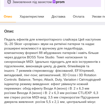
Замовлення під захистом
Опис
Характеристики
Доставка
Оплата
Умови п
Опис
Педаль ефектів для електрогітарного слайсера Цей наступник
SL-20 Slicer «розрізає» звуки на ритмічні патерни та надає
розширені можливості в зручному для педалборда,
компактному форматі 88 вбудованих патернів і навіть більше
через додаток BOSS Tone Studio. Темп натискання та
синхронізація MIDI. Ідеально підходить для всіх інструментів з
підсиленням, виконавців циклу, ді-джеїв, бітмейкерів та
іншого. 7 режимів стереовиходу: фіксований, EFX/прямий,
випадковий, пінг-понг, автоматичний, 3D Cross і 3D Rotation
Controls: Balance, Tempo, Attack, Duty, Variation і Світлодіодний
індикатор режиму виведення: ефект увімкнути ножний
перемикач: обхід ефекту Входи A (моно) і B: 2 x 6,3 мм
роз’єми Виходи A (моно) і B: 2 x 6,3 мм роз’єми CTL/EXP: 6,3
мм стерео роз’єм MIDI-вхід: 3,5 мм стереороз’єм Під’єднання
джерела живлення: роз’єм 5,5 x 2,1 мм, центральний мінус