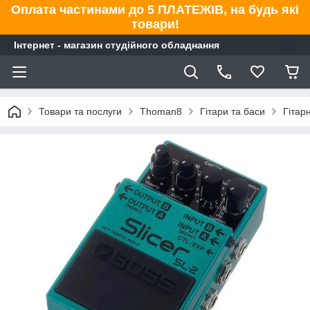
Оплата частинами до 5 ПЛАТЕЖІВ, на будь які
товари!
Інтернет - магазин студійного обладнання
Товари та послуги
Thoman8
Гітари та баси
Гітар