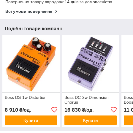
Повернення товару впродовж 14 днів за домовленістю
Всі умови повернення
Подібні товари компанії
Boss DS-1w Distortion
Boss DC-2w Dimension
Bos
Chorus
Boos
8 910
16 830
11 
₴/од.
₴/од.
Купити
Купити