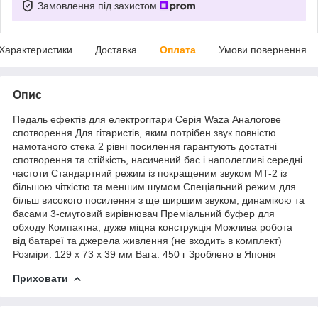
Замовлення під захистом
Характеристики
Доставка
Оплата
Умови повернення
Опис
Педаль ефектів для електрогітари Серія Waza Аналогове
спотворення Для гітаристів, яким потрібен звук повністю
намотаного стека 2 рівні посилення гарантують достатні
спотворення та стійкість, насичений бас і наполегливі середні
частоти Стандартний режим із покращеним звуком MT-2 із
більшою чіткістю та меншим шумом Спеціальний режим для
більш високого посилення з ще ширшим звуком, динамікою та
басами 3-смуговий вирівнювач Преміальний буфер для
обходу Компактна, дуже міцна конструкція Можлива робота
від батареї та джерела живлення (не входить в комплект)
Розміри: 129 x 73 x 39 мм Вага: 450 г Зроблено в Японія
Приховати