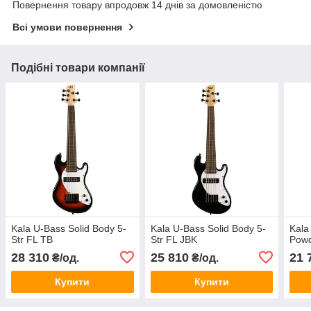
Повернення товару впродовж 14 днів за домовленістю
Всі умови повернення
Подібні товари компанії
Kala U-Bass Solid Body 5-
Kala U-Bass Solid Body 5-
Kala
Str FL TB
Str FL JBK
Powd
28 310
25 810
21 
₴/од.
₴/од.
Купити
Купити