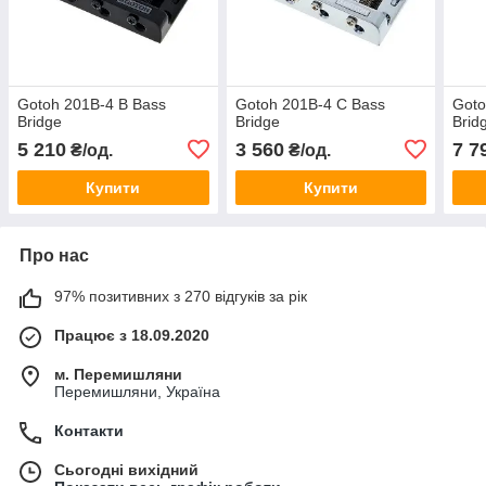
Gotoh 201B-4 B Bass
Gotoh 201B-4 C Bass
Goto
Bridge
Bridge
Brid
5 210
3 560
7 7
₴/од.
₴/од.
Купити
Купити
Про нас
97% позитивних з 270 відгуків за рік
Працює з 18.09.2020
м. Перемишляни
Перемишляни, Україна
Контакти
Сьогодні вихідний