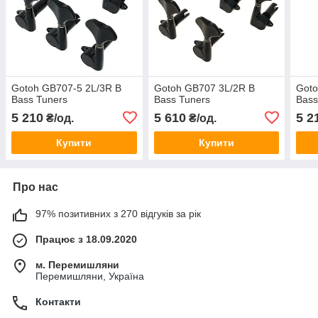
Gotoh GB707-5 2L/3R B
Gotoh GB707 3L/2R B
Goto
Bass Tuners
Bass Tuners
Bass
5 210
5 610
5 2
₴/од.
₴/од.
Купити
Купити
Про нас
97% позитивних з 270 відгуків за рік
Працює з 18.09.2020
м. Перемишляни
Перемишляни, Україна
Контакти