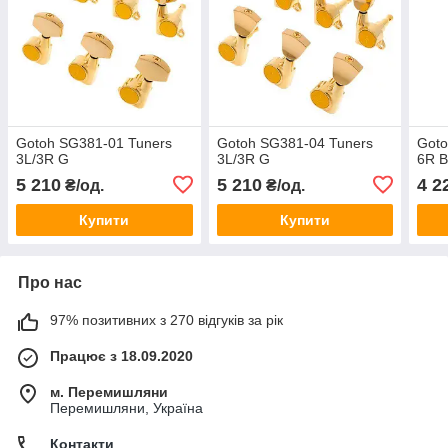
Gotoh SG381-01 Tuners
Gotoh SG381-04 Tuners
Goto
3L/3R G
3L/3R G
6R 
5 210
5 210
4 2
₴/од.
₴/од.
Купити
Купити
Про нас
97% позитивних з 270 відгуків за рік
Працює з 18.09.2020
м. Перемишляни
Перемишляни, Україна
Контакти