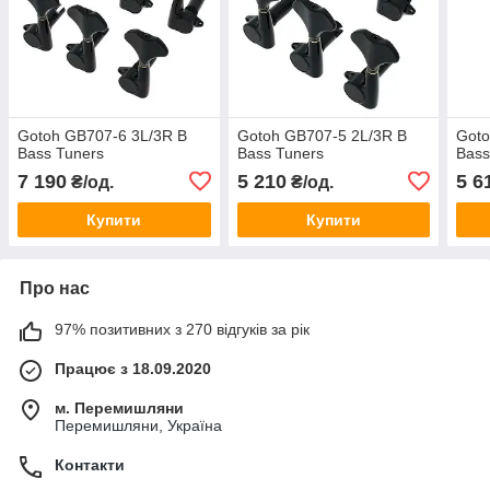
Gotoh GB707-6 3L/3R B
Gotoh GB707-5 2L/3R B
Goto
Bass Tuners
Bass Tuners
Bass
7 190
5 210
5 6
₴/од.
₴/од.
Купити
Купити
Про нас
97% позитивних з 270 відгуків за рік
Працює з 18.09.2020
м. Перемишляни
Перемишляни, Україна
Контакти