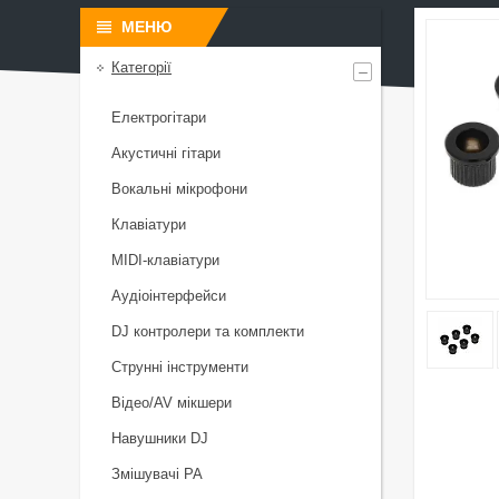
Категорії
Електрогітари
Акустичні гітари
Вокальні мікрофони
Клавіатури
MIDI-клавіатури
Аудіоінтерфейси
DJ контролери та комплекти
Струнні інструменти
Відео/AV мікшери
Навушники DJ
Змішувачі PA