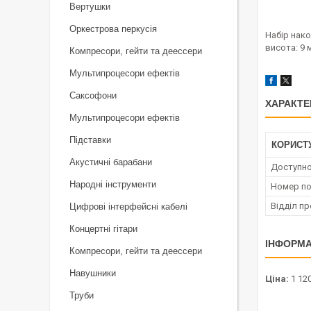
Вертушки
Оркестрова перкусія
Набір нако
висота: 9 
Компресори, гейти та деессери
Мультипроцесори ефектів
Саксофони
ХАРАКТЕ
Мультипроцесори ефектів
Підставки
КОРИСТ
Акустичні барабани
Доступно
Народні інструменти
Номер по
Відділ п
Цифрові інтерфейсні кабелі
Концертні гітари
ІНФОРМА
Компресори, гейти та деессери
Навушники
Ціна:
1 120
Труби