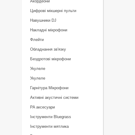
Акордеони
Цифрові мікшерні пульти
Навушники DJ
Накладні мікрофони
Флейти
Обладнання зв'язку
Бездротові мікрофони
Укулеле
Укулеле
Гарнітура Мікрофони
Активні акустичні системи
PA аксесуари
Інструменти Bluegrass
Інструменти мятлика