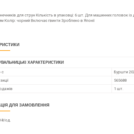
нечників для струн Кількість в упаковці: 6 шт. Для машинних головок із
мм Колір: чорний Включає гвинти Зроблено в Японії
РИСТИКИ
УВАЛЬНИЦЬКІ ХАРАКТЕРИСТИКИ
 с
Буршти 202
зиції
565688
родажів
1 шт.
ЦІЯ ДЛЯ ЗАМОВЛЕННЯ
 ₴/од.