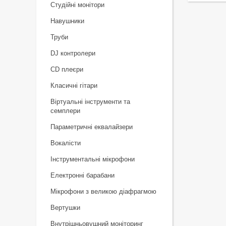
Студійні монітори
Навушники
Труби
DJ контролери
CD плеєри
Класичні гітари
Віртуальні інструменти та
семплери
Параметричні еквалайзери
Вокалісти
Інструментальні мікрофони
Електронні барабани
Мікрофони з великою діафрагмою
Вертушки
Внутрішньовушний моніторинг