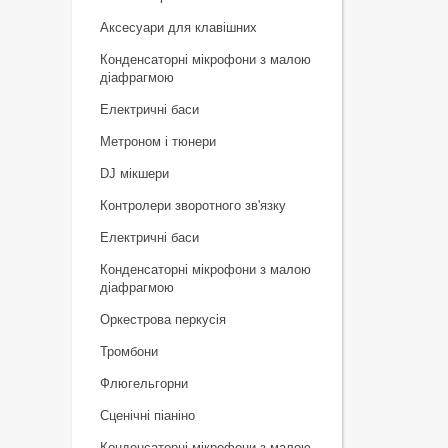
Аксесуари для клавішних
Конденсаторні мікрофони з малою
діафрагмою
Електричні баси
Метроном і тюнери
DJ мікшери
Контролери зворотного зв'язку
Електричні баси
Конденсаторні мікрофони з малою
діафрагмою
Оркестрова перкусія
Тромбони
Флюгельгорни
Сценічні піаніно
Конденсаторні мікрофони з малою