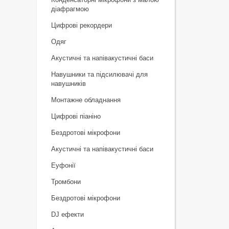
діафрагмою
Цифрові рекордери
Одяг
Акустичні та напівакустичні баси
Навушники та підсилювачі для
навушників
Монтажне обладнання
Цифрові піаніно
Бездротові мікрофони
Акустичні та напівакустичні баси
Еуфонії
Тромбони
Бездротові мікрофони
DJ ефекти