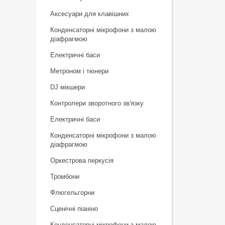
Аксесуари для клавішних
Конденсаторні мікрофони з малою
діафрагмою
Електричні баси
Метроном і тюнери
DJ мікшери
Контролери зворотного зв'язку
Електричні баси
Конденсаторні мікрофони з малою
діафрагмою
Оркестрова перкусія
Тромбони
Флюгельгорни
Сценічні піаніно
Конденсаторні мікрофони з малою