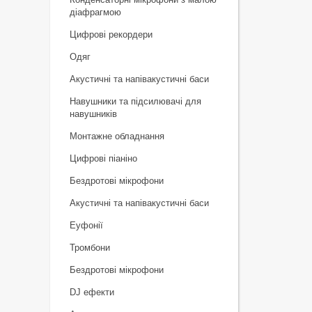
діафрагмою
Цифрові рекордери
Одяг
Акустичні та напівакустичні баси
Навушники та підсилювачі для
навушників
Монтажне обладнання
Цифрові піаніно
Бездротові мікрофони
Акустичні та напівакустичні баси
Еуфонії
Тромбони
Бездротові мікрофони
DJ ефекти