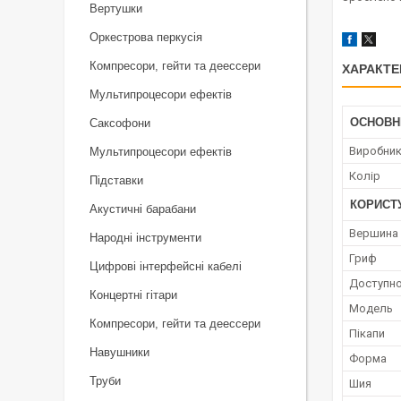
Вертушки
Оркестрова перкусія
Компресори, гейти та деессери
ХАРАКТЕ
Мультипроцесори ефектів
ОСНОВН
Саксофони
Виробни
Мультипроцесори ефектів
Колір
Підставки
КОРИСТ
Акустичні барабани
Вершина
Народні інструменти
Гриф
Цифрові інтерфейсні кабелі
Доступно
Концертні гітари
Мoдель
Компресори, гейти та деессери
Пікапи
Навушники
Форма
Труби
Шия