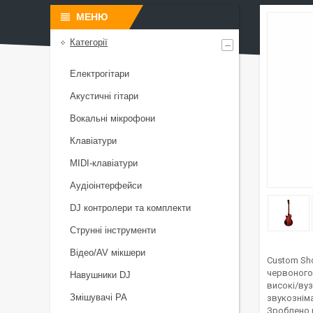
Категорії
Електрогітари
Акустичні гітари
Вокальні мікрофони
Клавіатури
MIDI-клавіатури
Аудіоінтерфейси
DJ контролери та комплекти
Струнні інструменти
Відео/AV мікшери
Custom Sho
червоного 
Навушники DJ
високі/вуз
Змішувачі PA
звукознім
Зроблено