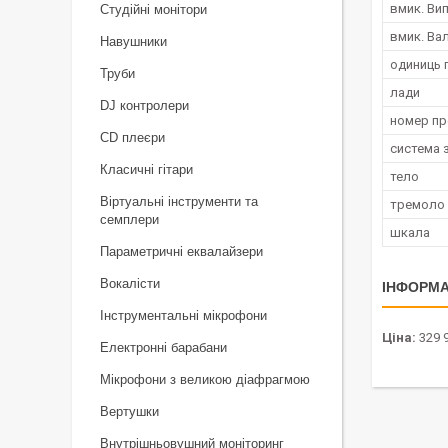
вмик. Ви
Студійні монітори
вмик. Вал
Навушники
одиниць 
Труби
лади
DJ контролери
номер п
CD плеєри
система 
Класичні гітари
тело
Віртуальні інструменти та
тремоло
семплери
шкала
Параметричні еквалайзери
Вокалісти
ІНФОРМА
Інструментальні мікрофони
Ціна:
329 9
Електронні барабани
Мікрофони з великою діафрагмою
Вертушки
Внутрішньовушний моніторинг