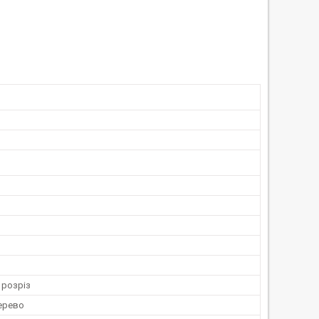
 розріз
ерево