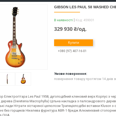
GIBSON LES PAUL 58 WASHED CH
В наявності
Код:
459301
329 930 ₴/од.
Купити
+380 (97) 407-16-01
повернення товару протягом 14 днів
з
p Електрогітара Les Paul 1958, дугоподібний кленовий верх Корпус з чер
дерева (Swietenia Macrophylla) Цільна накладка з палісандрового дерева 
ькі лади Нітрати зістареної целюлози Трапецієподібні вставки Kluson з о
ачі без горщиків Нікелева фурнітура ABR-1 бридж Алюмінієвий стопорни
 в США