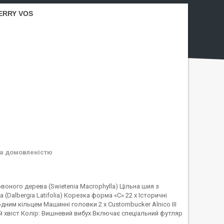
ERRY VOS
а домовленістю
воного дерева (Swietenia Macrophylla) Цільна шия з
(Dalbergia Latifolia) Корезка форма «C» 22 x Історичні
дним кільцем Машинні головки 2 x Custombucker Alnico III
й хвіст Колір: Вишневий вибух Включає спеціальний футляр