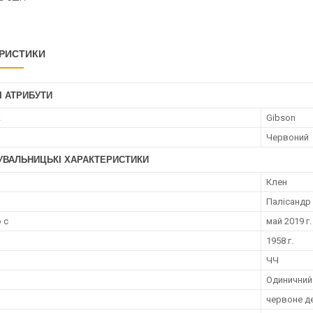
РИСТИКИ
І АТРИБУТИ
к
Gibson
Червоний
УВАЛЬНИЦЬКІ ХАРАКТЕРИСТИКИ
Клен
Палісандр
 с
май 2019 г.
1958 г.
ЧЧ
Одиничний
червоне д