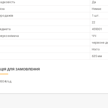
падковість
Да
іза
Немає
продажів
1 шт.
22
редмета
459301
звукознімача
ЧЧ
червоне д
Ніхто
635 мм
ЦІЯ ДЛЯ ЗАМОВЛЕННЯ
30 ₴/од.