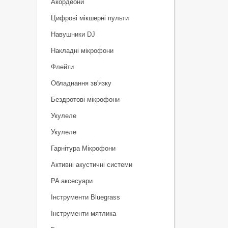
Акордеони
Цифрові мікшерні пульти
Навушники DJ
Накладні мікрофони
Флейти
Обладнання зв'язку
Бездротові мікрофони
Укулеле
Укулеле
Гарнітура Мікрофони
Активні акустичні системи
PA аксесуари
Інструменти Bluegrass
Інструменти мятлика