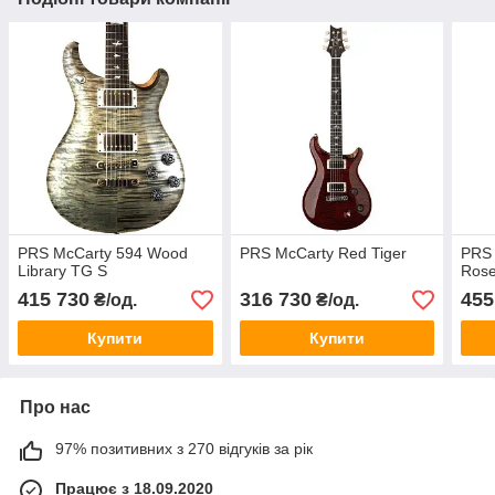
PRS McCarty 594 Wood
PRS McCarty Red Tiger
PRS 
Library TG S
Ros
415 730
316 730
455
₴/од.
₴/од.
Купити
Купити
Про нас
97% позитивних з 270 відгуків за рік
Працює з 18.09.2020