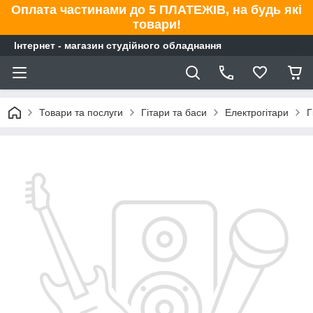
Оплата частинами до 5 ПЛАТЕЖІВ, на будь які
товари!
Інтернет - магазин студійного обладнання
Товари та послуги
Гітари та баси
Електрогітари
Г