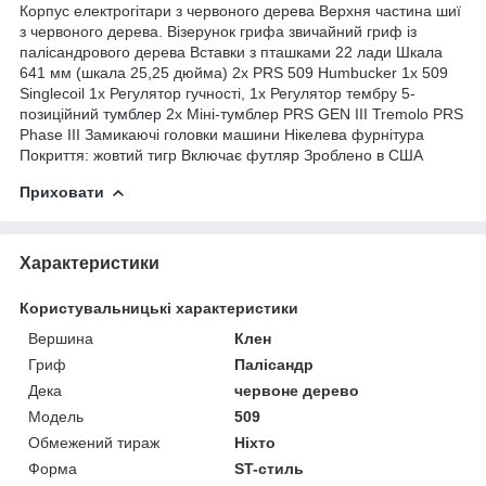
Корпус електрогітари з червоного дерева Верхня частина шиї
з червоного дерева. Візерунок грифа звичайний гриф із
палісандрового дерева Вставки з пташками 22 лади Шкала
641 мм (шкала 25,25 дюйма) 2x PRS 509 Humbucker 1x 509
Singlecoil 1x Регулятор гучності, 1x Регулятор тембру 5-
позиційний
тумблер
2x Міні-тумблер PRS GEN III Tremolo PRS
Phase III Замикаючі головки машини Нікелева фурнітура
Покриття: жовтий тигр Включає футляр Зроблено в США
Приховати
Характеристики
Користувальницькі характеристики
Вершина
Клен
Гриф
Палісандр
Дека
червоне дерево
Мoдель
509
Обмежений тираж
Ніхто
Форма
ST-стиль