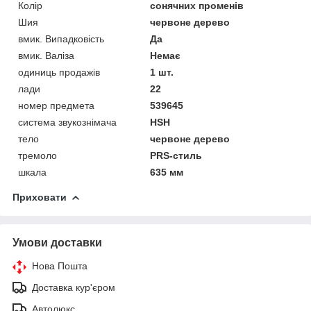
Колір
сонячних променів
Шия
червоне дерево
вмик. Випадковість
Да
вмик. Валіза
Немає
одиниць продажів
1 шт.
лади
22
номер предмета
539645
система звукознімача
HSH
тело
червоне дерево
тремоло
PRS-стиль
шкала
635 мм
Приховати
Умови доставки
Нова Пошта
Доставка кур'єром
Автолюкс