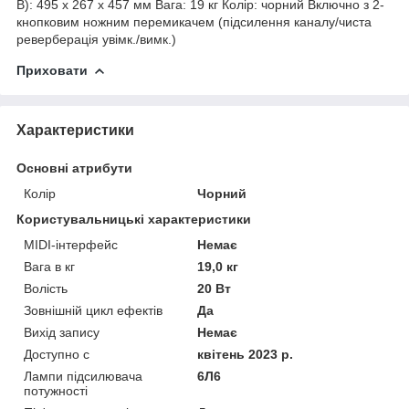
В): 495 x 267 x 457 мм Вага: 19 кг Колір: чорний Включно з 2-
кнопковим ножним перемикачем (підсилення каналу/чиста
реверберація увімк./вимк.)
Приховати
Характеристики
Основні атрибути
Колір
Чорний
Користувальницькі характеристики
MIDI-інтерфейс
Немає
Вага в кг
19,0 кг
Волість
20 Вт
Зовнішній цикл ефектів
Да
Вихід запису
Немає
Доступно с
квітень 2023 р.
Лампи підсилювача
6Л6
потужності