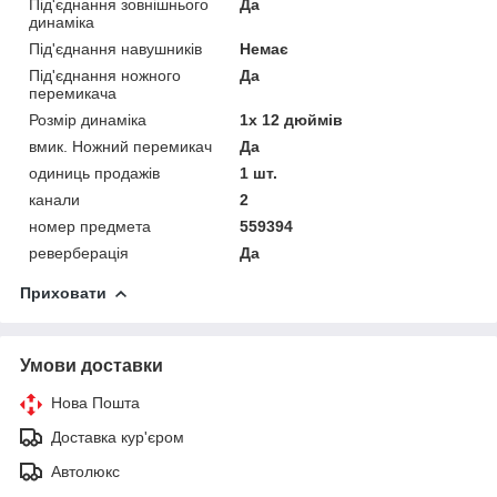
Під'єднання зовнішнього
Да
динаміка
Під'єднання навушників
Немає
Під'єднання ножного
Да
перемикача
Розмір динаміка
1x 12 дюймів
вмик. Ножний перемикач
Да
одиниць продажів
1 шт.
канали
2
номер предмета
559394
реверберація
Да
Приховати
Умови доставки
Нова Пошта
Доставка кур'єром
Автолюкс