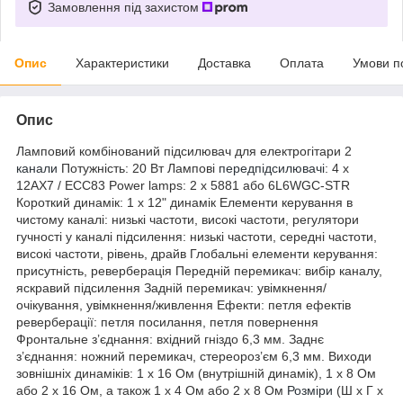
Замовлення під захистом
Опис
Характеристики
Доставка
Оплата
Умови п
Опис
Ламповий комбінований підсилювач для електрогітари 2
канали
Потужність: 20 Вт Лампові
передпідсилювачі
: 4 x
12AX7 / ECC83 Power lamps: 2 x 5881 або 6L6WGC-STR
Короткий динамік: 1 x 12" динамік Елементи керування в
чистому каналі: низькі частоти, високі частоти, регулятори
гучності у каналі підсилення: низькі частоти, середні частоти,
високі частоти, рівень, драйв Глобальні елементи керування:
присутність, реверберація Передній перемикач: вибір каналу,
яскравий підсилення Задній перемикач: увімкнення/
очікування, увімкнення/живлення Ефекти: петля ефектів
реверберації: петля посилання, петля повернення
Фронтальне з’єднання: вхідний гніздо 6,3 мм. Заднє
з’єднання: ножний перемикач, стереороз’єм 6,3 мм. Виходи
зовнішніх динаміків: 1 x 16 Ом (внутрішній динамік), 1 x 8 Ом
або 2 x 16 Ом, а також 1 x 4 Ом або 2 x 8 Ом
Розміри
(Ш x Г x