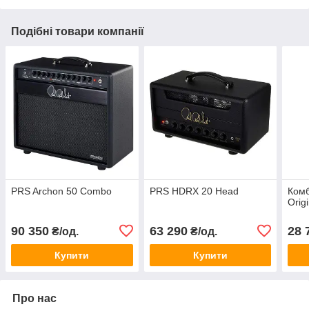
Подібні товари компанії
PRS Archon 50 Combo
PRS HDRX 20 Head
Комб
Orig
90 350
63 290
28 
₴/од.
₴/од.
Купити
Купити
Про нас