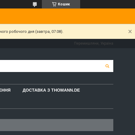
Кошик
ого робочого дня (завтра, 07.08).
Перемишляни, Україна
НЕННЯ
ДОСТАВКА З THOMANN.DE