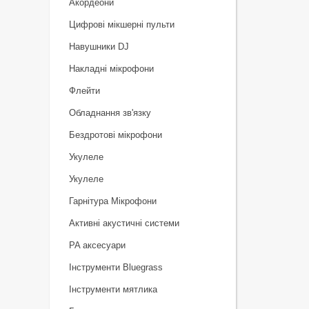
Акордеони
Цифрові мікшерні пульти
Навушники DJ
Накладні мікрофони
Флейти
Обладнання зв'язку
Бездротові мікрофони
Укулеле
Укулеле
Гарнітура Мікрофони
Активні акустичні системи
PA аксесуари
Інструменти Bluegrass
Інструменти мятлика