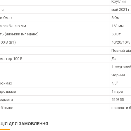
Круглий
 с
май 2021 г.
 в Омах
8 Ом
 глибина в мм
163 мм
ть (низький імпеданс)
50 Вт
00 В (Вт)
40/20/10/5
Повний ді
матор 100 В
Да
1-смугови
Чорний
дюймах
4,5"
продажів
1 пара
редмета
519355
 більше
показати 
ЦІЯ ДЛЯ ЗАМОВЛЕННЯ