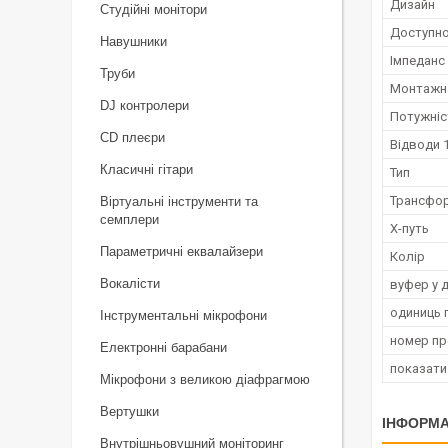
Дизайн
Студійні монітори
Доступно
Навушники
Імпеданс
Труби
Монтажна
DJ контролери
Потужніс
CD плеєри
Відводи 1
Класичні гітари
Тип
Трансфор
Віртуальні інструменти та
семплери
Х-путь
Параметричні еквалайзери
Колір
Вокалісти
вуфер у 
одиниць 
Інструментальні мікрофони
номер п
Електронні барабани
показати
Мікрофони з великою діафрагмою
Вертушки
ІНФОРМА
Внутрішньовушний моніторинг