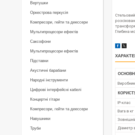
Вертушки
Оркестрова перкусія
Стельовий 
розсіюванн
Компресори, гейти та деессери
трансформат
Глибина мо
Мультипроцесори ефектів
Саксофони
Мультипроцесори ефектів
ХАРАКТЕ
Підставки
Акустичні барабани
ОСНОВН
Народні інструменти
Виробни
Цифрові інтерфейсні кабелі
КОРИСТ
Концертні гітари
IP-клас
Компресори, гейти та деессери
Вага в кг
Навушники
Зовнішні
Діаметр 
Труби