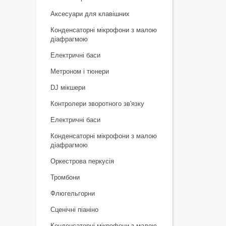
Аксесуари для клавішних
Конденсаторні мікрофони з малою
діафрагмою
Електричні баси
Метроном і тюнери
DJ мікшери
Контролери зворотного зв'язку
Електричні баси
Конденсаторні мікрофони з малою
діафрагмою
Оркестрова перкусія
Тромбони
Флюгельгорни
Сценічні піаніно
Конденсаторні мікрофони з малою