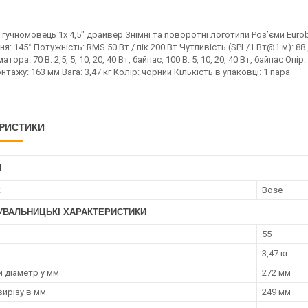
гучномовець 1x 4,5" драйвер Знімні та поворотні логотипи Роз’єми Eurobl
я: 145° Потужність: RMS 50 Вт / пік 200 Вт Чутливість (SPL/1 Вт@1 м): 88 
ора: 70 В: 2,5, 5, 10, 20, 40 Вт, байпас, 100 В: 5, 10, 20, 40 Вт, байпас Опір
нтажу: 163 мм Вага: 3,47 кг Колір: чорний Кількість в упаковці: 1 пара
РИСТИКИ
І
к
Bose
УВАЛЬНИЦЬКІ ХАРАКТЕРИСТИКИ
55
3,47 кг
й діаметр у мм
272 мм
вирізу в мм
249 мм