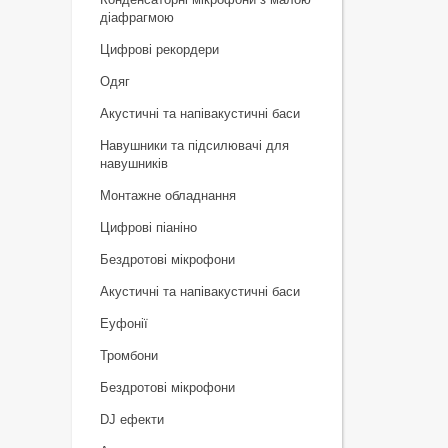
діафрагмою
Цифрові рекордери
Одяг
Акустичні та напівакустичні баси
Навушники та підсилювачі для
навушників
Монтажне обладнання
Цифрові піаніно
Бездротові мікрофони
Акустичні та напівакустичні баси
Еуфонії
Тромбони
Бездротові мікрофони
DJ ефекти