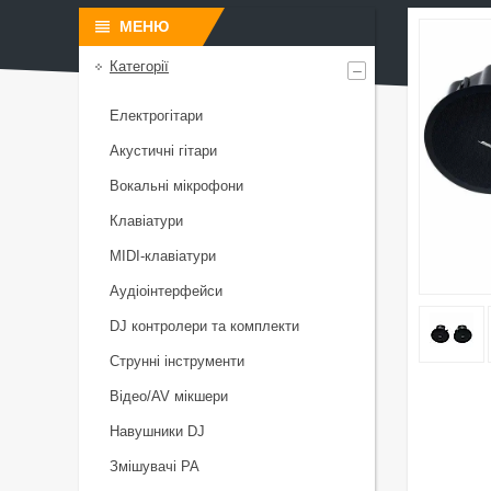
Категорії
Електрогітари
Акустичні гітари
Вокальні мікрофони
Клавіатури
MIDI-клавіатури
Аудіоінтерфейси
DJ контролери та комплекти
Струнні інструменти
Відео/AV мікшери
Навушники DJ
Змішувачі PA