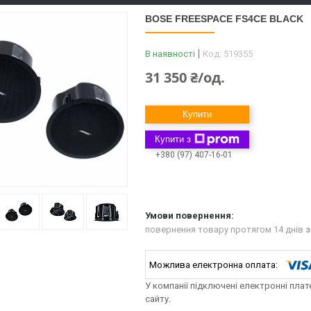
BOSE FREESPACE FS4CE BLACK
В наявності
Код:
519355
31 350 ₴/од.
Купити
Купити з
+380 (97) 407-16-01
повернення товару протягом 14 днів
з
У компанії підключені електронні пла
сайту.