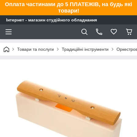
Оплата частинами до 5 ПЛАТЕЖІВ, на будь які
товари!
Інтернет - магазин студійного обладнання
Товари та послуги
Традиційні інструменти
Оркестров