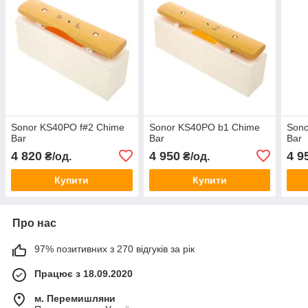
Sonor KS40PO f#2 Chime
Sonor KS40PO b1 Chime
Sono
Bar
Bar
Bar
4 820
4 950
4 9
₴/од.
₴/од.
Купити
Купити
Про нас
97% позитивних з 270 відгуків за рік
Працює з 18.09.2020
м. Перемишляни