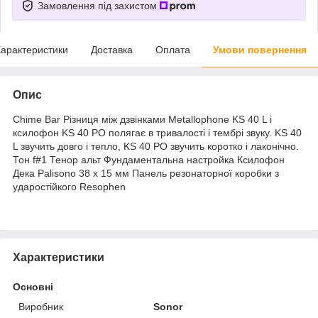
Замовлення під захистом
арактеристики
Доставка
Оплата
Умови повернення
Опис
Chime Bar Різниця між дзвінками Metallophone KS 40 L і
ксилофон KS 40 PO полягає в тривалості і тембрі звуку. KS 40
L звучить довго і тепло, KS 40 PO звучить коротко і лаконічно.
Тон f#1 Тенор альт Фундаментальна настройка Ксилофон
Дека Palisono 38 x 15 мм Панель резонаторної коробки з
ударостійкого Resophen
Характеристики
Основні
Виробник
Sonor