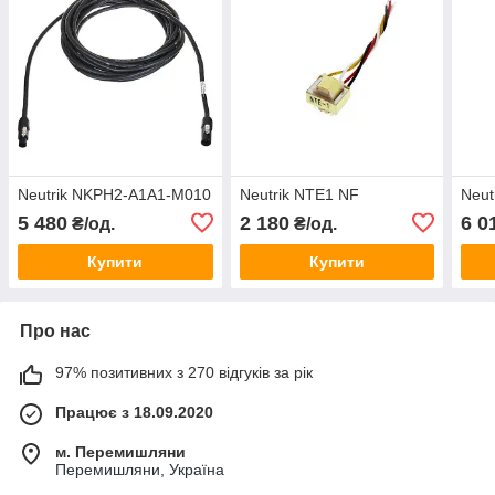
Neutrik NKPH2-A1A1-M010
Neutrik NTE1 NF
Neut
5 480
2 180
6 0
₴/од.
₴/од.
Купити
Купити
Про нас
97% позитивних з 270 відгуків за рік
Працює з 18.09.2020
м. Перемишляни
Перемишляни, Україна