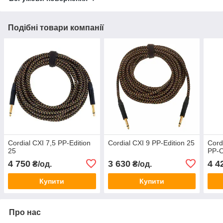
Подібні товари компанії
Cordial CXI 7,5 PP-Edition
Cordial CXI 9 PP-Edition 25
Cordi
25
PP-O
4 750
3 630
4 4
₴/од.
₴/од.
Купити
Купити
Про нас