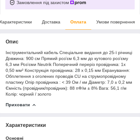
Замовлення під захистом
Характеристики
Доставка
Оплата
Умови повернення
Опис
Інструментальний кабель Спеціальне видання до 25-ї річниці
Довжина: 900 см Прямий роз’єм 6,3 мм до кутового роз’єму
6,3 мм Роз’єми Neutrik Поперечний переріз провідника: 1x
0,50 мм² Конструкція провідника:
28
x 0,15 мм Екранування:
Обплетення з оголених проводів CU на струмопровідному
пластику Опір провідника : < 39 Ом / км Діаметр: 7,0 ± 0,2 мм
Ємність (провідник/провідник): 88 пФ/м ± 8% Вага: 56,1 г/м
Колір: чорний / золото
Приховати
Характеристики
Основні