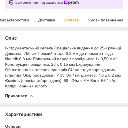
Замовлення під захистом
Характеристики
Доставка
Оплата
Умови повернення
Опис
Інструментальний кабель Спеціальне видання до 25-ї річниці
Довжина: 750 см Прямий гніздо 6,3 мм до прямого гнізда
Neutrik 6,3 мм Поперечний переріз провідника: 1x 0,50 мм²
Конструкція провідника:
28
x 0,15 мм Екранування:
Обплетення з оголених проводів CU на струмопровідному
пластику Опір провідника : < 39 Ом / км Діаметр: 7,0 ± 0,2 мм
Ємність (провідник/провідник): 88 пФ/м ± 8% Вага: 56,1 г/м
Колір: чорний / золото
Приховати
Характеристики
Основні