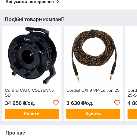
Всі умови повернення
Подібні товари компанії
Cordial CAT5 CSE75NN5
Cordial CXI 9 PP-Edition 25
Cord
SD
25-S
34 250
3 630
4 8
₴/од.
₴/од.
Купити
Купити
Про нас