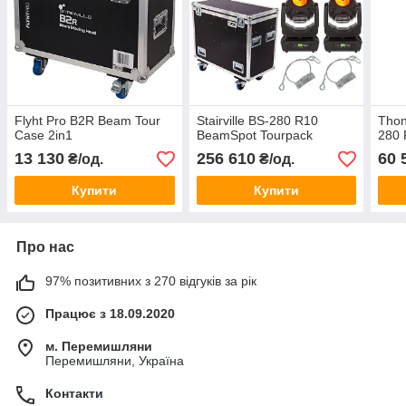
Flyht Pro B2R Beam Tour
Stairville BS-280 R10
Thon
Case 2in1
BeamSpot Tourpack
280
13 130
256 610
60 
₴/од.
₴/од.
Купити
Купити
Про нас
97% позитивних з 270 відгуків за рік
Працює з 18.09.2020
м. Перемишляни
Перемишляни, Україна
Контакти