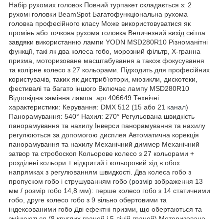
Набір рухомих головок Повний турпакет складається з: 2
рухомі головки BeamSpot Багатофункціональна рухома
головка професійного класу Може використовуватися як
промінь або точкова рухома головка Величезний вихід світла
завдяки використанню лампи YODN MSD280R10 Різноманітні
функції, такі як два колеса гобо, морозний фільтр, X-гранна
призма, моторизоване масштабування а також фокусування
та колірне колесо з 27 кольорами. Підходить для професійних
користувачів, таких як дистриб’ютори, мюзикли, дискотеки,
фестивалі та багато іншого Включає лампу MSD280R10
Відповідна замінна лампа: арт.406649 Технічні
характеристики: Керування: DMX 512 (15 або 21
канал
)
Панорамування: 540° Нахил: 270° Регульована швидкість
панорамування та нахилу Інверси панорамування та нахилу
регулюються за допомогою дисплея Автоматична корекція
панорамування та нахилу Механічний диммер Механічний
затвор та стробоскоп Кольорове колесо з 27 кольорами +
розділені кольори + відкритий і кольоровий хід в обох
напрямках з регулюванням швидкості. Два колеса гобо з
пропуском гобо і струшуванням гобо (
розмір
зображення 13
мм / розмір гобо 14,8 мм): перше колесо гобо з 14 статичними
гобо, друге колесо гобо з 9 вільно обертовими та
індексованими гобо Дві ефектні призми, що обертаються та
змінюються (8 круглих граней і 5 ліній граней) Моторизоване