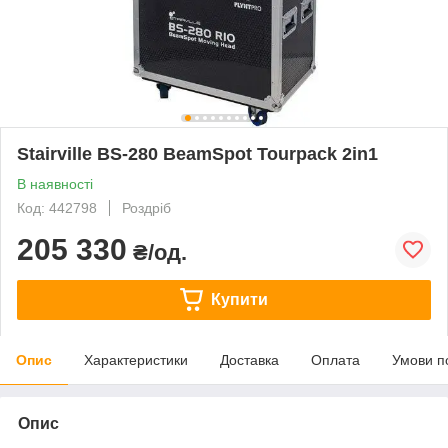
Stairville BS-280 BeamSpot Tourpack 2in1
В наявності
Код: 442798
Роздріб
205 330
₴/од.
Купити
Опис
Характеристики
Доставка
Оплата
Умови п
Опис