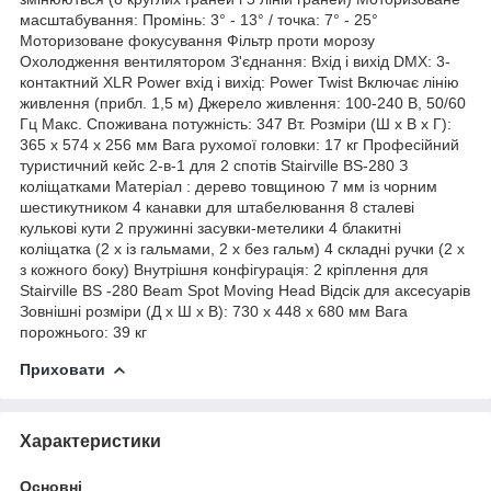
масштабування: Промінь: 3° - 13° / точка: 7° - 25°
Моторизоване фокусування Фільтр проти морозу
Охолодження вентилятором З'єднання: Вхід і вихід DMX: 3-
контактний XLR Power вхід і вихід: Power Twist Включає лінію
живлення (прибл. 1,5 м) Джерело живлення: 100-240 В, 50/60
Гц Макс. Споживана потужність: 347 Вт. Розміри (Ш x В x Г):
365 x 574 x 256 мм Вага рухомої головки: 17 кг Професійний
туристичний кейс 2-в-1 для 2 спотів Stairville BS-280 З
коліщатками Матеріал : дерево товщиною 7 мм із чорним
шестикутником 4 канавки для штабелювання 8 сталеві
кулькові кути 2 пружинні засувки-метелики 4 блакитні
коліщатка (2 х із гальмами, 2 х без гальм) 4 складні ручки (2 х
з кожного боку) Внутрішня конфігурація: 2
кріплення
для
Stairville BS -280 Beam Spot Moving Head Відсік для аксесуарів
Зовнішні розміри (Д x Ш x В): 730 x 448 x 680 мм Вага
порожнього: 39 кг
Приховати
Характеристики
Основні