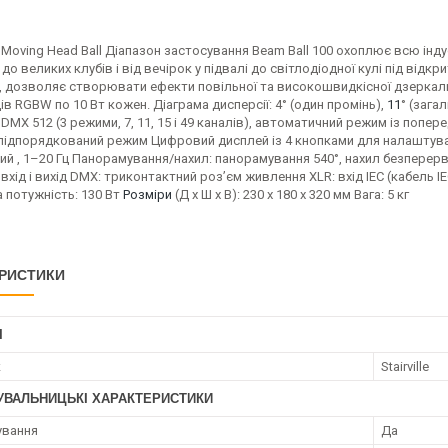
 Moving Head Ball Діапазон застосування Beam Ball 100 охоплює всю інд
до великих клубів і від вечірок у підвалі до світлодіодної кулі під від
, дозволяє створювати ефекти повільної та високошвидкісної дзеркаль
ів RGBW по 10 Вт кожен. Діаграма дисперсії: 4° (один промінь),
11
° (зага
DMX 512 (3 режими, 7, 11, 15 і 49 каналів), автоматичний режим із поп
підпорядкований режим Цифровий дисплей із 4 кнопками для налаштуван
ий , 1–20 Гц Панорамування/нахил: панорамування 540°, нахил безпере
 вхід і вихід DMX: триконтактний роз’єм живлення XLR: вхід IEC (кабель IE
 потужність: 130 Вт
Розміри
(Д x Ш x В): 230 x 180 x 320 мм Вага: 5 кг
РИСТИКИ
І
к
Stairville
УВАЛЬНИЦЬКІ ХАРАКТЕРИСТИКИ
ування
Да