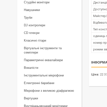
Студійні монітори
Дистанці
Доступно
Навушники
Майстер/
Труби
Відбиват
DJ контролери
Тип конст
CD плеєри
одиниць 
Класичні гітари
номер п
Віртуальні інструменти та
режим зв
семплери
Параметричні еквалайзери
ІНФОРМА
Вокалісти
Ціна:
22 37
Інструментальні мікрофони
Електронні барабани
Мікрофони з великою діафрагмою
Вертушки
Внутрішньовушний моніторинг