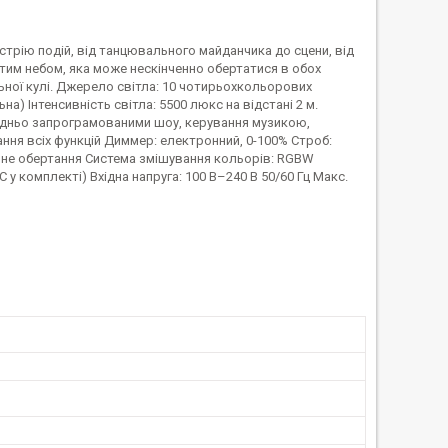
устрію подій, від танцювального майданчика до сцени, від
критим небом, яка може нескінченно обертатися в обох
ної кулі. Джерело світла: 10 чотирьохкольорових
льна) Інтенсивність світла: 5500 люкс на відстані 2 м.
ередньо запрограмованими шоу, керування музикою,
ня всіх функцій Диммер: електронний, 0-100% Строб:
рвне обертання Система змішування кольорів: RGBW
C у комплекті) Вхідна напруга: 100 В–240 В 50/60 Гц Макс.