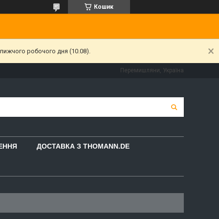
Кошик
лижчого робочого дня (10.08).
Перемишляни, Україна
НЕННЯ
ДОСТАВКА З THOMANN.DE