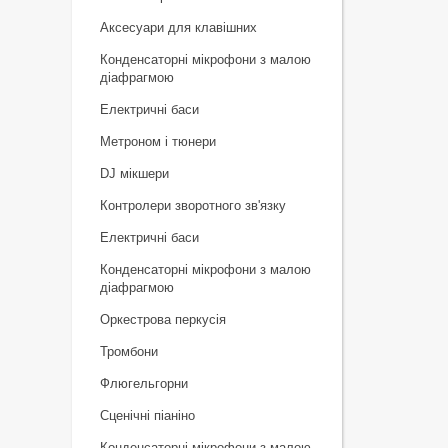
Аксесуари для клавішних
Конденсаторні мікрофони з малою
діафрагмою
Електричні баси
Метроном і тюнери
DJ мікшери
Контролери зворотного зв'язку
Електричні баси
Конденсаторні мікрофони з малою
діафрагмою
Оркестрова перкусія
Тромбони
Флюгельгорни
Сценічні піаніно
Конденсаторні мікрофони з малою