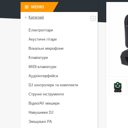
Категорії
Електрогітари
Акустичні гітари
Вокальні мікрофони
Клавіатури
MIDI-клавіатури
Аудіоінтерфейси
DJ контролери та комплекти
Струнні інструменти
Відео/AV мікшери
Навушники DJ
Змішувачі PA