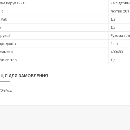
йне керування
не підтрим
 с
лютий 2017
 Раб
Да
и
Да
рукції
Рухома го
продажів
1 шт.
редмета
400480
ук-світло
Да
ЦІЯ ДЛЯ ЗАМОВЛЕННЯ
0 ₴/од.