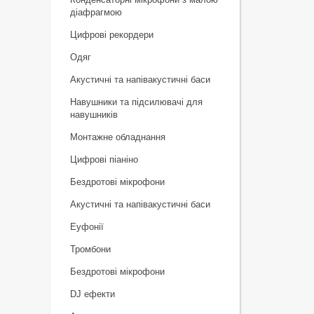
діафрагмою
Цифрові рекордери
Одяг
Акустичні та напівакустичні баси
Навушники та підсилювачі для
навушників
Монтажне обладнання
Цифрові піаніно
Бездротові мікрофони
Акустичні та напівакустичні баси
Еуфонії
Тромбони
Бездротові мікрофони
DJ ефекти