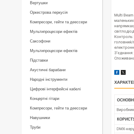
Вертушки
Оркестрова перкусія
Multi Beam
маленьких 
Компресори, гейти та деессери
напрямках
світлодіод
Мультипроцесори ефектів
Контроль: 
Саксофони
головний/
електронн
Мультипроцесори ефектів
З’єднання:
Споживана
Підставки
Акустичні барабани
Народні інструменти
ХАРАКТЕ
Цифрові інтерфейсні кабелі
Концертні гітари
ОСНОВН
Компресори, гейти та деессери
Виробни
Навушники
КОРИСТ
Труби
DMX-кер