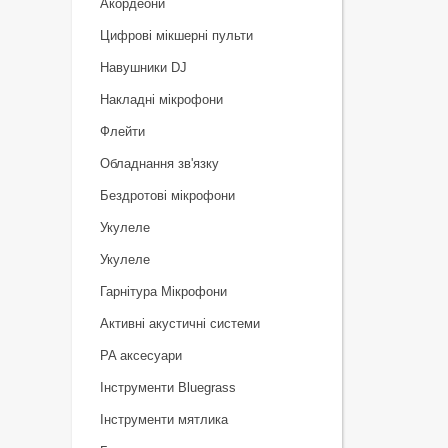
Акордеони
Цифрові мікшерні пульти
Навушники DJ
Накладні мікрофони
Флейти
Обладнання зв'язку
Бездротові мікрофони
Укулеле
Укулеле
Гарнітура Мікрофони
Активні акустичні системи
PA аксесуари
Інструменти Bluegrass
Інструменти мятлика