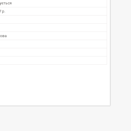
ується
 р.
лова