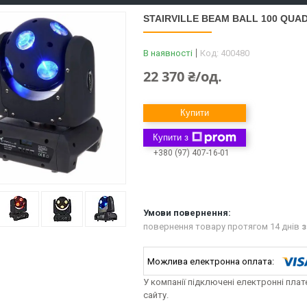
STAIRVILLE BEAM BALL 100 QUA
В наявності
Код:
400480
22 370 ₴/од.
Купити
Купити з
+380 (97) 407-16-01
повернення товару протягом 14 днів
з
У компанії підключені електронні пла
сайту.