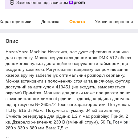
Замовлення під захистом
Характеристики
Доставка
Оплата
Умови повернення
Опис
Hazer/Haze Machine Невелика, але дуже ефективна машина
для серпанку. Можна керувати за допомогою DMX-512 або за
допомогою пульта дистанційного керування з таймером, що
входить у комплект. Регулювання напрямку випромінювання
хазера вручну забезпечує оптимальний розподіл серпанку.
Можна встановити в положеннях стоячи та висячому. футляр
доступний за артикулом 419451 (не входить, замовляється
окремо) Примітка. Машина для димки може працювати лише
з використанням димової рідини - відповідна рідина доступна
під артикулом № 260572 Технічні характеристики: Потужність
ТЕНу: 615 Вт Макс. Потужність туману: 34 м3 за хвилину
Ємність резервуара для рідини: 1,2 л Час розігріву: Прибл. 2
хв. Джерело живлення: 230 В (змінний струм), 50 Гц
Розміри
:
280 x 330 x 380 мм Вага: 7,5 кг