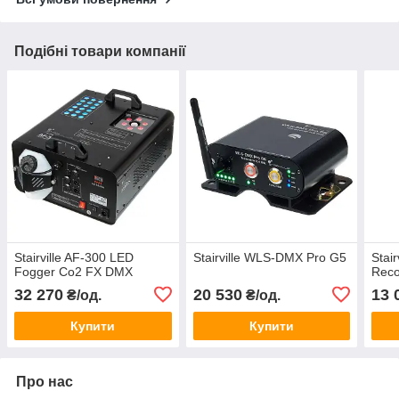
Подібні товари компанії
Stairville AF-300 LED
Stairville WLS-DMX Pro G5
Stai
Fogger Co2 FX DMX
Reco
32 270
20 530
13 
₴/од.
₴/од.
Купити
Купити
Про нас