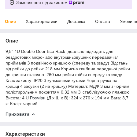
Замовлення під захистом
Опис
Характеристики
Доставка
Оплата
Умови п
Опис
9,5" 4U Double Door Eco Rack Ідеально підходить для
бездротових мікро- або внутрішньовушних передавачів/
приймачів З подвійною кришкою (спереду та ззаду) Відстань
від рейки до рейки: 218 мм Корисна глибина передньої рейки
до кришки включно: 260 мм рейки стійки спереду та ззаду
Клас захисту: IP20 З кульковими кутами Чорна ручка на
кришці 4 засувки (2 на кришку) Матеріал: МДФ 3 мм з чорним
полістирольним покриттям 0,32 мм Зі стабілізуючою планкою
Висота: 4 U
Розміри
(Д x Ш x В): 324 x 276 x 194 мм Вага: 3,7
кг Колір: чорний
Приховати
Характеристики